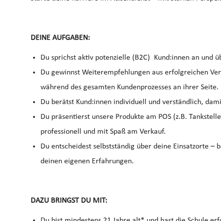
DEINE AUFGABEN:
Du sprichst aktiv potenzielle (B2C) Kund:innen an und ü
Du gewinnst Weiterempfehlungen aus erfolgreichen Verk
während des gesamten Kundenprozesses an ihrer Seite.
Du berätst Kund:innen individuell und verständlich, dami
Du präsentierst unsere Produkte am POS (z.B. Tankstelle,
professionell und mit Spaß am Verkauf.
Du entscheidest selbstständig über deine Einsatzorte – b
deinen eigenen Erfahrungen.
DAZU BRINGST DU MIT:
Du bist mindestens 21 Jahre alt* und hast die Schule er