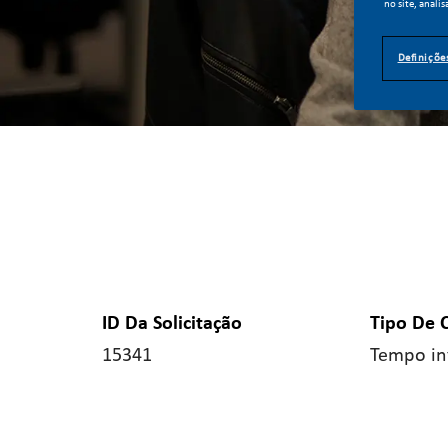
no site, analis
Definiçõe
ID Da Solicitação
Tipo De 
15341
Tempo in