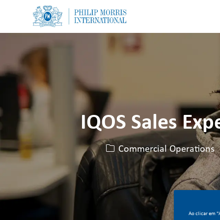
-
-
IQOS Sales Ex
Categoria
Commercial Operations
Ao clicar em 