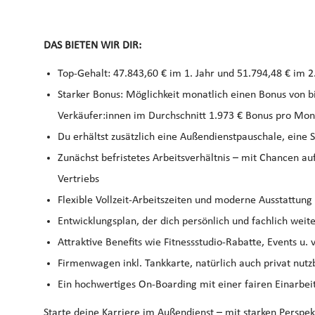
DAS BIETEN WIR DIR:
Top‑Gehalt: 47.843,60 € im 1. Jahr und 51.794,48 € im 2
Starker Bonus: Möglichkeit monatlich einen Bonus von bi
Verkäufer:innen im Durchschnitt 1.973 € Bonus pro Mon
Du erhältst zusätzlich eine Außendienstpauschale, eine
Zunächst befristetes Arbeitsverhältnis – mit Chancen 
Vertriebs
Flexible Vollzeit-Arbeitszeiten und moderne Ausstattun
Entwicklungsplan, der dich persönlich und fachlich weit
Attraktive Benefits wie Fitnessstudio-Rabatte, Events u. v
Firmenwagen inkl. Tankkarte, natürlich auch privat nutz
Ein hochwertiges On-Boarding mit einer fairen Einarbe
Starte deine Karriere im Außendienst – mit starken Perspek