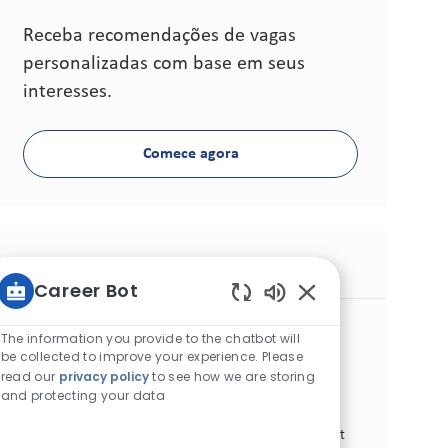
Receba recomendações de vagas
personalizadas com base em seus
interesses.
Comece agora
Vagas similares
Career Bot
Sons de chatbot at
IQOS Sales Expert (M/W/D)
The information you provide to the chatbot will
Categoria
Commercial Operations
Prazo fixo
be collected to improve your experience. Please
ID da vaga
Disponível em 16 locais
28259
read our
privacy policy
to see how we are storing
Tipo de cargo
Data de publicação
Tempo integral
06/01/2026
and protecting your data
Wir suchen deutschlandweit IQOS- & VEEV
VERKAUFSEXPERTEN (M/W/D) die Lust darauf haben mit