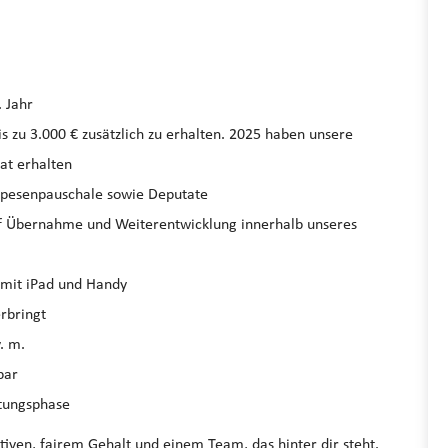
. Jahr
s zu 3.000 € zusätzlich zu erhalten. 2025 haben unsere
at erhalten
 Spesenpauschale sowie Deputate
auf Übernahme und Weiterentwicklung innerhalb unseres
g mit iPad und Handy
erbringt
. m.
bar
itungsphase
tiven, fairem Gehalt und einem Team, das hinter dir steht.