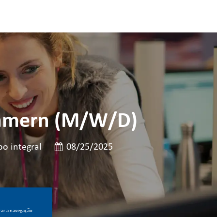
ommern (M/W/D)
 cargo
Data de publicação
o integral
08/25/2025
rar a navegação