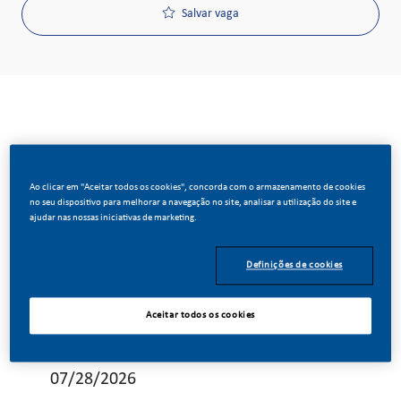
Salvar vaga
ID Da Solicitação
Ao clicar em "Aceitar todos os cookies", concorda com o armazenamento de cookies
24019
no seu dispositivo para melhorar a navegação no site, analisar a utilização do site e
ajudar nas nossas iniciativas de marketing.
Tipo De Cargo
Definições de cookies
Tempo integral
Aceitar todos os cookies
Data De Publicação
07/28/2026