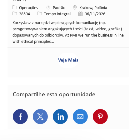
Cover)
Categoria
Local
Operações
Padrão
Krakow, Polônia
ID da vaga
Tipo de cargo
Data de publicação
28504
Tempo integral
06/11/2026
Korzystasz z narzędzi wspierających komunikację (np.
przygotowywaniem angażujących treści (tekst, wideo, grafika)
dopasowanych do odbiorców. At PMI we run the business in line
with ethical principles...
Veja Mais
Compartilhe esta oportunidade
Compartilhar via Facebook
Compartilhar via Twitter (atualment
Compartilhar via LinkedIn
Compartilhar via e-ma
Compartilhar v