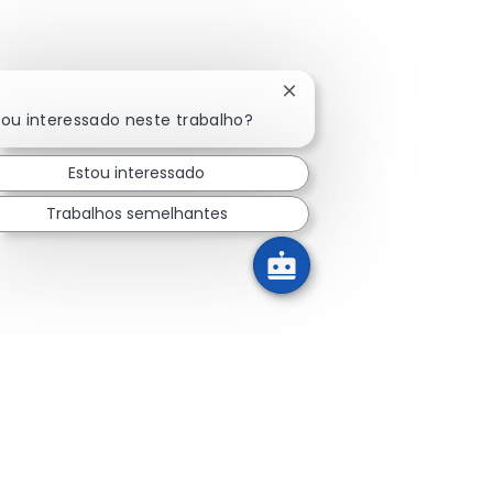
Fechar notificação de cha
!
cou interessado neste trabalho?
Estou interessado
Trabalhos semelhantes