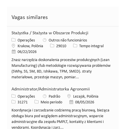
Vagas similares
Stażystka / Stażysta w Obszarze Produkcji
Categoria
Operações
Outros não funcionários
Local
ID da vaga
Tipo de cargo
Krakow, Polônia
29010
Tempo integral
Data de publicação
06/22/2026
Znasz narzędzia doskonalenia procesów produkcyjnych (Lean
Manufacturing) i/lub metodologie rozwiązywania problemów
(5Why, 5S, 5M, 8D, Ishikawa, TPM, SMED). straty
materiałowe, przestoje maszyn, pomiar...
Administrator/Administratorka Agronomii
Categoria
Local
Operações
Padrão
Lezajsk, Polônia
ID da vaga
Tipo de cargo
Data de publicação
31271
Meio período
08/05/2026
Koordynacja i zarzadzanie codzienną pracą biurową, bieżąca
obsługa biura pod względem administracyjnym, wsparcie
administracyjne dla zespołu PMPLT, kontakty z klientami i
vendorami. Koordynacja i zarz...