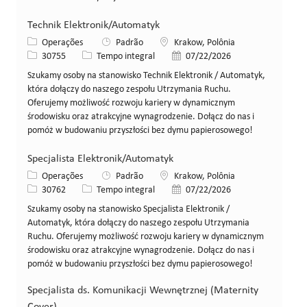
Technik Elektronik/Automatyk
Categoria
Local
Operações
Padrão
Krakow, Polônia
ID da vaga
Tipo de cargo
Data de publicação
30755
Tempo integral
07/22/2026
Szukamy osoby na stanowisko Technik Elektronik / Automatyk,
która dołączy do naszego zespołu Utrzymania Ruchu.
Oferujemy możliwość rozwoju kariery w dynamicznym
środowisku oraz atrakcyjne wynagrodzenie. Dołącz do nas i
pomóż w budowaniu przyszłości bez dymu papierosowego!
Specjalista Elektronik/Automatyk
Categoria
Local
Operações
Padrão
Krakow, Polônia
ID da vaga
Tipo de cargo
Data de publicação
30762
Tempo integral
07/22/2026
Szukamy osoby na stanowisko Specjalista Elektronik /
Automatyk, która dołączy do naszego zespołu Utrzymania
Ruchu. Oferujemy możliwość rozwoju kariery w dynamicznym
środowisku oraz atrakcyjne wynagrodzenie. Dołącz do nas i
pomóż w budowaniu przyszłości bez dymu papierosowego!
Specjalista ds. Komunikacji Wewnętrznej (Maternity