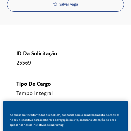
Salvar vaga
ID Da Solicitação
25569
Tipo De Cargo
Tempo integral
Data De Publicação
Ao clicar em "Aceitar todos os cookies", concorda com o armazenamento de cookies
no seu dispositivo para melhorar a navegação no site, analisar a utilização do site e
04/15/2026
ajudar nas nossas iniciativas de marketing.