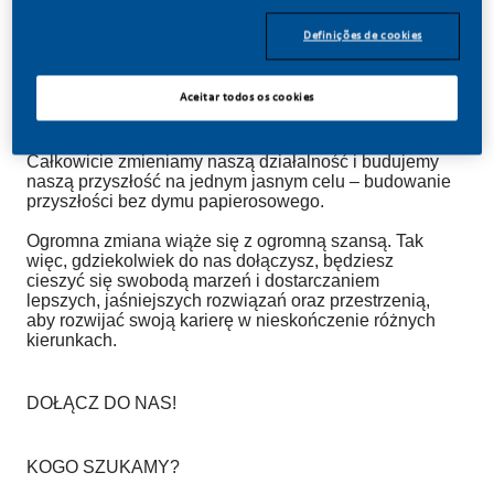
Definições de cookies
Aceitar todos os cookies
TWÓRZ Z NAMI HISTORIĘ!
W PMI zdecydowaliśmy się zrobić coś niesamowitego.
Całkowicie zmieniamy naszą działalność i budujemy
naszą przyszłość na jednym jasnym celu – budowanie
przyszłości bez dymu papierosowego.
Ogromna zmiana wiąże się z ogromną szansą. Tak
więc, gdziekolwiek do nas dołączysz, będziesz
cieszyć się swobodą marzeń i dostarczaniem
lepszych, jaśniejszych rozwiązań oraz przestrzenią,
aby rozwijać swoją karierę w nieskończenie różnych
kierunkach.
DOŁĄCZ DO NAS!
KOGO SZUKAMY?