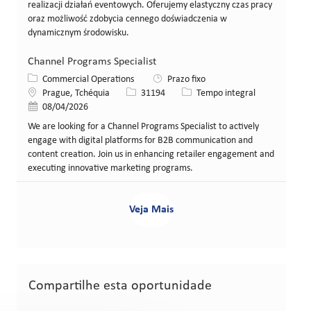
realizacji działań eventowych. Oferujemy elastyczny czas pracy
oraz możliwość zdobycia cennego doświadczenia w
dynamicznym środowisku.
Channel Programs Specialist
Categoria
Commercial Operations
Prazo fixo
Local
ID da vaga
Tipo de cargo
Prague, Tchéquia
31194
Tempo integral
Data de publicação
08/04/2026
We are looking for a Channel Programs Specialist to actively
engage with digital platforms for B2B communication and
content creation. Join us in enhancing retailer engagement and
executing innovative marketing programs.
Veja Mais
Compartilhe esta oportunidade