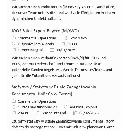
Wir suchen einen Praktikanten für das Key Account Back Office,
der unser Team unterstützt und wertvolle Fähigkeiten in einem
dynamischen Umfeld aufbaut.
IQOS Sales Expert Bayern (M/W/D)
Categoria
Commercial Operations
Prazo fixo
ID da vaga
Disponível em 4 locais
15330
Tipo de cargo
Data de publicação
Tempo integral
09/01/2025
Wir suchen einen Verkaufsexperten (m/w/d) für IQOS und
VEEV, der mit Leidenschaft und Kommunikationsstärke
potenzielle Kunden begeistert. Werde Teil unseres Teams und
gestalte die Zukunft des Verkaufs mit uns!
Stażystka / Stażysta w Dziale Zaangażowania
Konsumenta (HoReCa & Events)
Categoria
Commercial Operations
Local
Outros não funcionários
Varsóvia, Polônia
ID da vaga
Tipo de cargo
Data de publicação
28439
Tempo integral
06/02/2026
Szukamy stażysty w Dziale Zaangażowania Konsumenta, który
dołączy do naszego zespołu i weźmie udział w planowaniu oraz