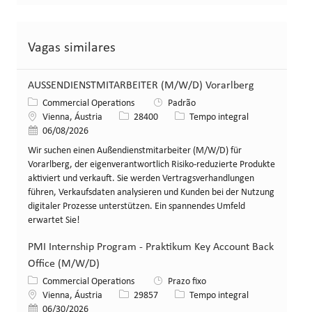
Vagas similares
AUSSENDIENSTMITARBEITER (M/W/D) Vorarlberg
Categoria
Commercial Operations
Padrão
Local
ID da vaga
Tipo de cargo
Vienna, Áustria
28400
Tempo integral
Data de publicação
06/08/2026
Wir suchen einen Außendienstmitarbeiter (M/W/D) für
Vorarlberg, der eigenverantwortlich Risiko-reduzierte Produkte
aktiviert und verkauft. Sie werden Vertragsverhandlungen
führen, Verkaufsdaten analysieren und Kunden bei der Nutzung
digitaler Prozesse unterstützen. Ein spannendes Umfeld
erwartet Sie!
PMI Internship Program - Praktikum Key Account Back
Office (M/W/D)
Categoria
Commercial Operations
Prazo fixo
Local
ID da vaga
Tipo de cargo
Vienna, Áustria
29857
Tempo integral
Data de publicação
06/30/2026