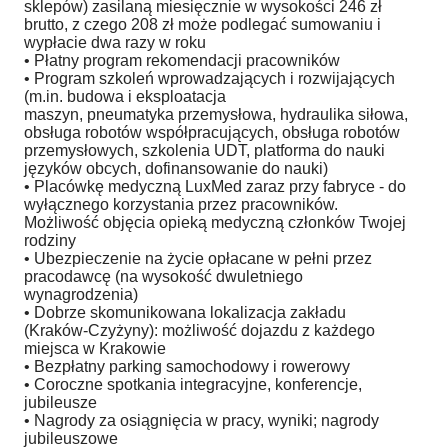
sklepów) zasilaną miesięcznie w wysokości 246 zł
brutto, z czego 208 zł może podlegać sumowaniu i
wypłacie dwa razy w roku
• Płatny program rekomendacji pracowników
• Program szkoleń wprowadzających i rozwijających
(m.in. budowa i eksploatacja
maszyn, pneumatyka przemysłowa, hydraulika siłowa,
obsługa robotów współpracujących, obsługa robotów
przemysłowych, szkolenia UDT, platforma do nauki
języków obcych, dofinansowanie do nauki)
• Placówkę medyczną LuxMed zaraz przy fabryce - do
wyłącznego korzystania przez pracowników.
Możliwość objęcia opieką medyczną członków Twojej
rodziny
• Ubezpieczenie na życie opłacane w pełni przez
pracodawcę (na wysokość dwuletniego
wynagrodzenia)
• Dobrze skomunikowana lokalizacja zakładu
(Kraków-Czyżyny): możliwość dojazdu z każdego
miejsca w Krakowie
• Bezpłatny parking samochodowy i rowerowy
• Coroczne spotkania integracyjne, konferencje,
jubileusze
• Nagrody za osiągnięcia w pracy, wyniki; nagrody
jubileuszowe