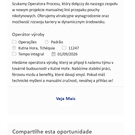
Szukamy Operatora Procesu, który dołączy do naszego zespołu
w nowym projekcie manualnej linii przepaku pouchy
nikotynowych. Oferujemy atrakcyjne wynagrodzenie oraz
możliwość rozwoju kariery w dynamicznym środowisku.
Operátor výroby
Categoria
Operações
Padrão
Local
ID da vaga
Kutna Hora, Tchéquia
11247
Tipo de cargo
Data de publicação
Tempo integral
01/09/2026
Hledáme operátora výroby, který se připojí k našemu týmu v
továrně budoucnosti v Kutné Hoře. Nabízíme stabilní práci,
férovou mzdu a benefity, které dávají smysl. Pokud máš
technické myšlení a manuální zručnost, neváhej a přihlas se!
Veja Mais
Compartilhe esta oportunidade