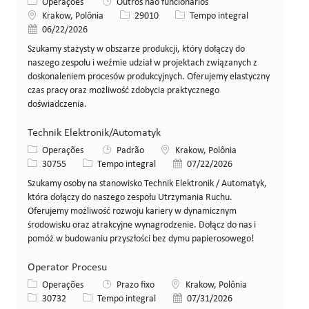
Categoria
Operações
Outros não funcionários
Local
ID da vaga
Tipo de cargo
Krakow, Polônia
29010
Tempo integral
Data de publicação
06/22/2026
Szukamy stażysty w obszarze produkcji, który dołączy do
naszego zespołu i weźmie udział w projektach związanych z
doskonaleniem procesów produkcyjnych. Oferujemy elastyczny
czas pracy oraz możliwość zdobycia praktycznego
doświadczenia.
Technik Elektronik/Automatyk
Categoria
Local
Operações
Padrão
Krakow, Polônia
ID da vaga
Tipo de cargo
Data de publicação
30755
Tempo integral
07/22/2026
Szukamy osoby na stanowisko Technik Elektronik / Automatyk,
która dołączy do naszego zespołu Utrzymania Ruchu.
Oferujemy możliwość rozwoju kariery w dynamicznym
środowisku oraz atrakcyjne wynagrodzenie. Dołącz do nas i
pomóż w budowaniu przyszłości bez dymu papierosowego!
Operator Procesu
Categoria
Local
Operações
Prazo fixo
Krakow, Polônia
ID da vaga
Tipo de cargo
Data de publicação
30732
Tempo integral
07/31/2026