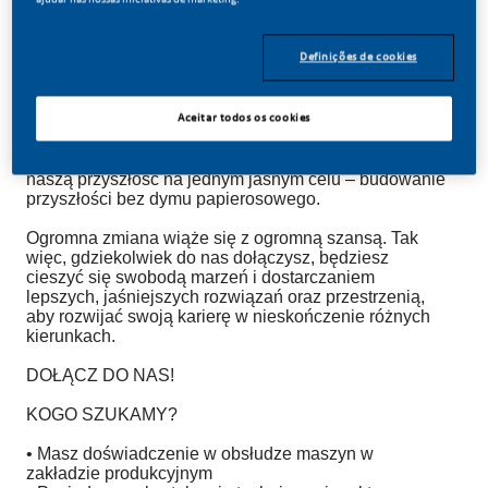
Definições de cookies
TWÓRZ Z NAMI HISTORIĘ!
Aceitar todos os cookies
W PMI zdecydowaliśmy się zrobić coś niesamowitego.
Całkowicie zmieniamy naszą działalność i budujemy
naszą przyszłość na jednym jasnym celu – budowanie
przyszłości bez dymu papierosowego.
Ogromna zmiana wiąże się z ogromną szansą. Tak
więc, gdziekolwiek do nas dołączysz, będziesz
cieszyć się swobodą marzeń i dostarczaniem
lepszych, jaśniejszych rozwiązań oraz przestrzenią,
aby rozwijać swoją karierę w nieskończenie różnych
kierunkach.
DOŁĄCZ DO NAS!
KOGO SZUKAMY?
• Masz doświadczenie w obsłudze maszyn w
zakładzie produkcyjnym