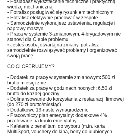
• Posiadasz wykształcenie techniczne i praktyczną
wiedzę mechaniczną
• Potrafisz posługiwać się rysunkiem technicznym
• Potrafisz efektywnie pracować w zespole
• Samodzielnie wykonujesz ustawienia, regulacje i
naprawy maszyn
• Praca w systemie 3-zmianowym, 4-brygadowym nie
stanowi dla Ciebie problemu
• Jesteś osobą otwartą na zmiany, potrafisz
samodzielnie rozwiązywać problemy i organizować
swoją pracę
CO CI OFERUJEMY?
• Dodatek za pracę w systemie zmianowym: 500 zł
brutto miesięcznie
• Dodatek za pracę w godzinach nocnych: 6,50 zł
brutto do każdej godziny
• Dofinansowanie do korzystania z restauracji firmowej
(do 270 zł brutto/miesiąc)
• Dodatkowe 13-naste wynagrodzenie
• Pracowniczy plan emerytalny: dodatkowe 4%
przelewane na konto emerytalny
• Kafeterię z benefitami do wyboru (m.in. karta
MultiSport, vouchery do kina, bony do ulubionych