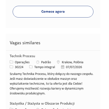
Comece agora
Vagas similares
Technik Procesu
Categoria
Local
Operações
Padrão
Krakow, Polônia
ID da vaga
Tipo de cargo
Data de publicação
30224
Tempo integral
07/07/2026
Szukamy Technika Procesu, który dołączy do naszego zespołu.
Jeśli masz doświadczenie w obsłudze maszyn oraz
wykształcenie techniczne, to ta oferta jest dla Ciebie!
Oferujemy możliwość rozwoju kariery w dynamicznym
środowisku produkcyjnym.
Stażystka / Stażysta w Obszarze Produkcji