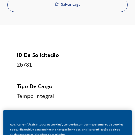
Salvar vaga
ID Da Solicitação
26781
Tipo De Cargo
Tempo integral
Data De Publicação
Ao clicar em "Aceitar todos os cookies", concorda com o armazenamento de cookies
04/29/2026
no seu dispositivo para melhorar a navegação no site, analisar a utilização do site e
ajudar nas nossas iniciativas de marketing.