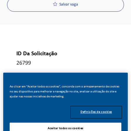
Salvar vaga
ID Da Solicitação
26799
Tipo De Cargo
Ao clicar em "Aceitar todos os cookies", concorda com o armazenamento de cookies
no seu dispositivo para melhorar a navegação no site, analisar a utilização do site e
Tempo integral
ajudar nas nossas iniciativas de marketing.
Definições de cookies
Data De Publicação
06/16/2026
Aceitar todos os cookies