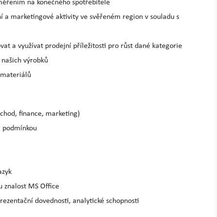
zaměřením na konečného spotřebitele
í a marketingové aktivity ve svěřeném region v souladu s
vat a využívat prodejní příležitosti pro růst dané kategorie
j našich výrobků
 materiálů
bchod, finance, marketing)
ji podmínkou
azyk
u znalost MS Office
rezentační dovednosti, analytické schopnosti