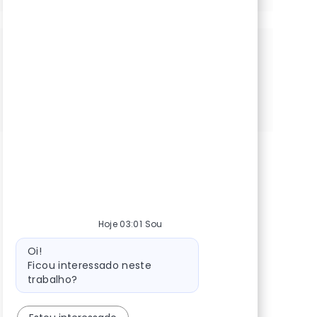
Compartilhe esta oportunidade
Compartilhar via Facebook
Compartilhar via Twitter (atualmente conhecido co
Compartilhar via LinkedIn
Compartilhar via e-mail
Compartilhar via Pinterest
Hoje 03:01 Sou
Mensagem do bot
Oi!
Ficou interessado neste
trabalho?