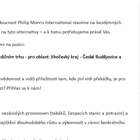
udoucnost Philip Morris International stavíme na bezdýmných
 na tyto alternativy – a k tomu potřebujeme právě Vás.
i na pozici:
ním trhu - pro oblast: Jihočeský kraj - České Budějovice a
evědomost a vidíš příležitosti tam, kde jiní vidí překážky, je pro
st? Přihlas se k nám!
nezávislých provozoven (tabáků, čerpacích stanic a potravin) a
ajištění dlouhodobého růstu a výkonnosti v rámci konkrétního