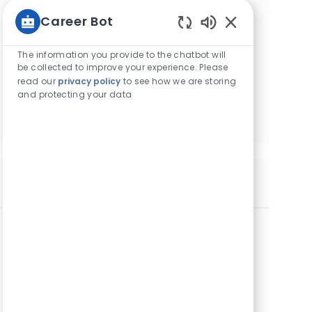
Career Bot
Receba recomendações de vagas
Sons de chatbot 
personalizadas com base em seus
The information you provide to the chatbot will
interesses.
be collected to improve your experience. Please
read our
privacy policy
to see how we are storing
and protecting your data
Comece agora
Vagas similares
Obchodní zástupce na tradičním trhu / Liberecký
kraj
Categoria
Commercial Operations
Prazo fixo
Local
ID da vaga
Liberec, Tchéquia
29879
Tipo de cargo
Data de publicação
Tempo integral
07/02/2026
Před několika lety jsme se rozhodli pro zásadní změnu –