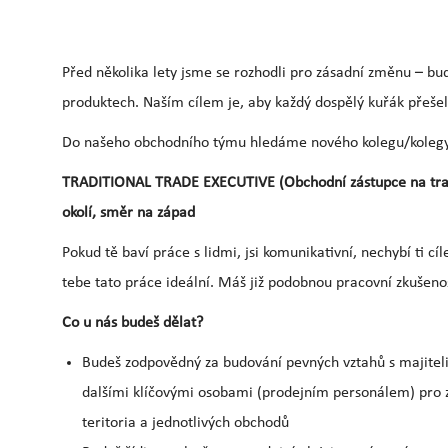
Před několika lety jsme se rozhodli pro zásadní změnu – b
produktech. Naším cílem je, aby každý dospělý kuřák přešel
Do našeho obchodního týmu hledáme nového kolegu/kolegyn
TRADITIONAL TRADE EXECUTIVE (Obchodní zástupce na tradič
okolí, směr na západ
Pokud tě baví práce s lidmi, jsi komunikativní, nechybí ti cíl
tebe tato práce ideální. Máš již podobnou pracovní zkušeno
Co u nás budeš dělat?
Budeš zodpovědný za budování pevných vztahů s majiteli 
dalšími klíčovými osobami (prodejním personálem) pro z
teritoria a jednotlivých obchodů