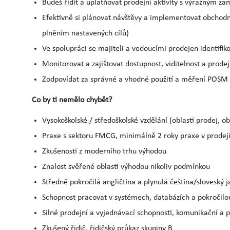
Budeš řídit a uplatňovat prodejní aktivity s výrazným 
Efektivně si plánovat návštěvy a implementovat obchodn
plněním nastavených cílů)
Ve spolupráci se majiteli a vedoucími prodejen identifiko
Monitorovat a zajištovat dostupnost, viditelnost a prode
Zodpovídat za správné a vhodné použití a měření POSM
Co by ti nemělo chybět?
Vysokoškolské / středoškolské vzdělání (oblasti prodej, o
Praxe s sektoru FMCG, minimálně 2 roky praxe v prode
Zkušenosti z moderního trhu výhodou
Znalost svěřené oblasti výhodou nikoliv podmínkou
Středně pokročilá angličtina a plynulá čeština/sloveský j
Schopnost pracovat v systémech, databázích a pokročilo
Silné prodejní a vyjednávací schopnosti, komunikační a p
Zkušený řidič, řidičský průkaz skupiny B