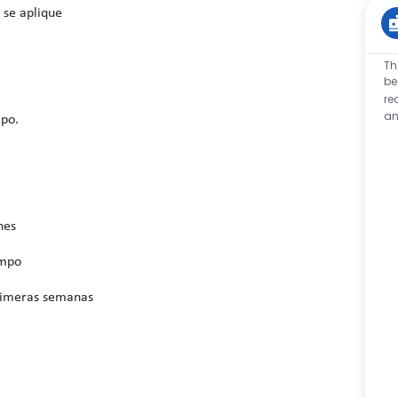
 se aplique
Th
be
re
an
mpo.
nes
ampo
rimeras semanas