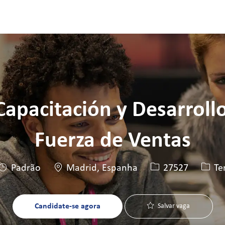
Skip to main content
Skip to main content
 Capacitación y Desarroll
Fuerza de Ventas
Local
ID da vaga
Tipo 
Padrão
Madrid, Espanha
27527
Te
Candidate-se agora
Salvar vaga