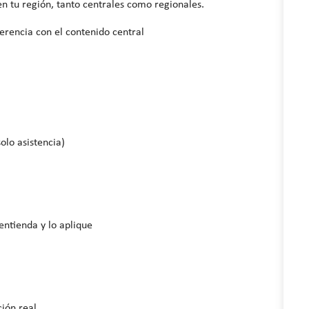
en tu región, tanto centrales como regionales.
erencia con el contenido central
olo asistencia)
entienda y lo aplique
ción real