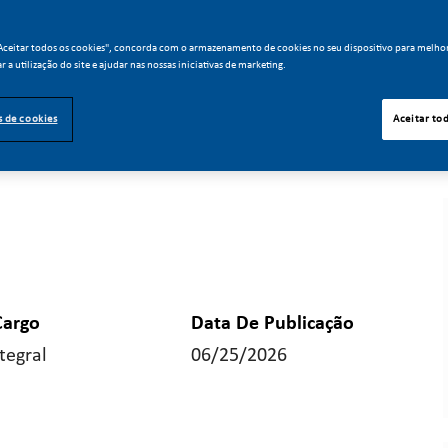
"Aceitar todos os cookies", concorda com o armazenamento de cookies no seu dispositivo para melho
ar a utilização do site e ajudar nas nossas iniciativas de marketing.
s de cookies
Aceitar to
Cargo
Data De Publicação
tegral
06/25/2026