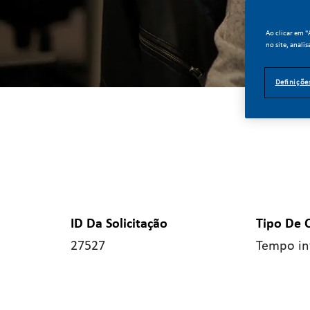
Ao clicar em 
no site, analis
Definiçõe
ID Da Solicitação
Tipo De 
27527
Tempo in