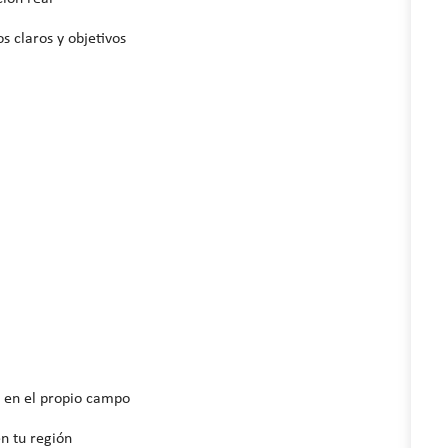
s claros y objetivos
 en el propio campo
n tu región