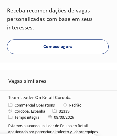
Receba recomendações de vagas
personalizadas com base em seus
interesses.
Comece agora
Vagas similares
Team Leader On Retail Córdoba
Categoria
Commercial Operations
Padrão
Local
ID da vaga
Córdoba, Espanha
31339
Tipo de cargo
Data de publicação
Tempo integral
08/03/2026
Estamos buscando un Líder de Equipo en Retail
apasionado por potenciar el talento y liderar equipos