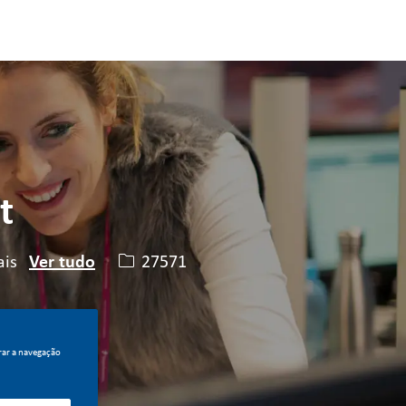
t
ID da vaga
27571
ais
Ver tudo
rar a navegação