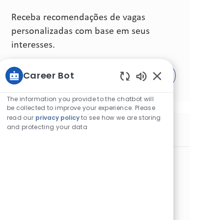
Receba recomendações de vagas
personalizadas com base em seus
interesses.
Career Bot
Comece agora
Sons de chatbot a
The information you provide to the chatbot will
be collected to improve your experience. Please
read our
privacy policy
to see how we are storing
and protecting your data
Vagas similares
Indirect Retail Sales Expert
Categoria
Commercial Operations
Padrão
Local
ID da vaga
Barcelona, Espanha
30527
Tipo de cargo
Data de publicação
Tempo integral
08/03/2026
Estamos buscando un Experto en Ventas Indirectas que
actúe como embajador de marca y gestione relaciones