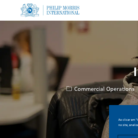
-
-
Categoria
Commercial Operations
Ao clicar em 
no site, analis