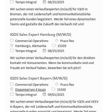
Tipo de cargo
Data de publicação
Tempo integral
08/25/2025
Wir suchen einen Verkaufsexperten (m/w/d) für IQOS in
Bremen, der mit Leidenschaft und Kommunikationsstärke
potenzielle Kunden begeistert. Werde Teil eines dynamischen
Teams und gestalte die Zukunft des Verkaufs mit uns!
IQOS Sales Expert Hamburg (M/W/D)
Categoria
Commercial Operations
Prazo fixo
Local
ID da vaga
Hamburgo, Alemanha
15339
Tipo de cargo
Data de publicação
Tempo integral
08/25/2025
Wir suchen einen Verkaufsexperten (m/w/d) für den direkten
Kontakt mit Konsumenten. Wenn Sie kommunikativ sind und
Freude am Verkauf haben, bewerben Sie sich jetzt!
IQOS Sales Expert Bayern (M/W/D)
Categoria
Commercial Operations
Prazo fixo
ID da vaga
Disponível em 4 locais
15330
Tipo de cargo
Data de publicação
Tempo integral
09/01/2025
Wir suchen einen Verkaufsexperten (m/w/d) für IQOS und VEEV
in Bayern, der mit Leidenschaft und Kommunikationsstärke
potenzielle Kunden anspricht und begeistert. Werde Teil eines