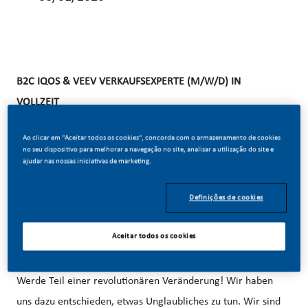
B2C IQOS & VEEV VERKAUFSEXPERTE (M/W/D) IN
VOLLZEIT
Ao clicar em "Aceitar todos os cookies", concorda com o armazenamento de cookies
WAS WIR SUCHEN:
no seu dispositivo para melhorar a navegação no site, analisar a utilização do site e
ajudar nas nossas iniciativas de marketing.
Du bist ein Verkaufstalent (m/w/d), charismatisch und
liebst den direkten Kontakt mit Konsumenten (m/w/d) im
Definições de cookies
persönlichen Verkaufsgespräch? Du bist ein Teamplayer
(m/w/d), kommunikationsstark und kannst Menschen
Aceitar todos os cookies
begeistern?
Werde Teil einer revolutionären Veränderung! Wir haben
uns dazu entschieden, etwas Unglaubliches zu tun. Wir sind