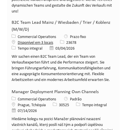
dynamischen Teams und gestalte die Zukunft des Verkaufs mit
uns!
B2C Team Lead Mainz / Wiesbaden / Trier / Koblenz
(M/W/D)
Categoria
Commercial Operations
Prazo fixo
ID da vaga
Disponível em 3 locais
23678
Tipo de cargo
Data de publicação
Tempo integral
03/04/2026
Wir suchen einen B2C Team Lead, der ein Team von
Verkaufsexperten führt und die Performance steigert. Sie
bringen Führungserfahrung, Kommunikationsfähigkeiten und
eine ausgeprägte Konsumentenorientierung mit. Flexible
Arbeitszeiten und ein modernes Arbeitsumfeld erwarten Sie.
Manager Deployment Planning Own Channels
Categoria
Commercial Operations
Padrão
Local
ID da vaga
Tipo de cargo
Prague, Tchéquia
30525
Tempo integral
Data de publicação
07/14/2026
Hledáme kolegu na pozici Manažer plánování nasazení
vlastních kanálů, který posílí náš tým a podpoří úspěšnou