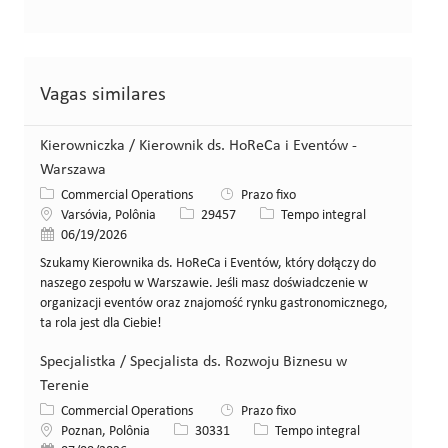
Vagas similares
Kierowniczka / Kierownik ds. HoReCa i Eventów -
Warszawa
Categoria
Commercial Operations
Prazo fixo
Local
ID da vaga
Tipo de cargo
Varsóvia, Polônia
29457
Tempo integral
Data de publicação
06/19/2026
Szukamy Kierownika ds. HoReCa i Eventów, który dołączy do
naszego zespołu w Warszawie. Jeśli masz doświadczenie w
organizacji eventów oraz znajomość rynku gastronomicznego,
ta rola jest dla Ciebie!
Specjalistka / Specjalista ds. Rozwoju Biznesu w
Terenie
Categoria
Commercial Operations
Prazo fixo
Local
ID da vaga
Tipo de cargo
Poznan, Polônia
30331
Tempo integral