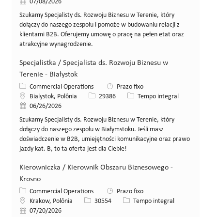
Data de publicação
07/08/2026
Szukamy Specjalisty ds. Rozwoju Biznesu w Terenie, który
dołączy do naszego zespołu i pomoże w budowaniu relacji z
klientami B2B. Oferujemy umowę o pracę na pełen etat oraz
atrakcyjne wynagrodzenie.
Specjalistka / Specjalista ds. Rozwoju Biznesu w
Terenie - Białystok
Categoria
Commercial Operations
Prazo fixo
Local
ID da vaga
Tipo de cargo
Bialystok, Polônia
29386
Tempo integral
Data de publicação
06/26/2026
Szukamy Specjalisty ds. Rozwoju Biznesu w Terenie, który
dołączy do naszego zespołu w Białymstoku. Jeśli masz
doświadczenie w B2B, umiejętności komunikacyjne oraz prawo
jazdy kat. B, to ta oferta jest dla Ciebie!
Kierowniczka / Kierownik Obszaru Biznesowego -
Krosno
Categoria
Commercial Operations
Prazo fixo
Local
ID da vaga
Tipo de cargo
Krakow, Polônia
30554
Tempo integral
Data de publicação
07/20/2026