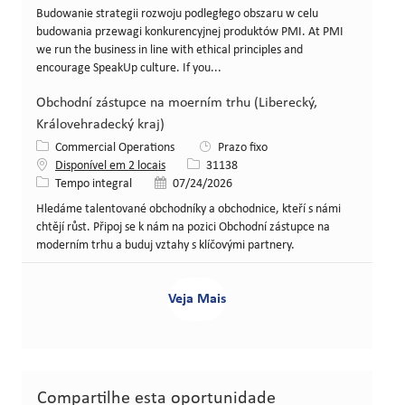
Budowanie strategii rozwoju podległego obszaru w celu
budowania przewagi konkurencyjnej produktów PMI. At PMI
we run the business in line with ethical principles and
encourage SpeakUp culture. If you...
Obchodní zástupce na moerním trhu (Liberecký,
Královehradecký kraj)
Categoria
Commercial Operations
Prazo fixo
ID da vaga
Disponível em 2 locais
31138
Tipo de cargo
Data de publicação
Tempo integral
07/24/2026
Hledáme talentované obchodníky a obchodnice, kteří s námi
chtějí růst. Připoj se k nám na pozici Obchodní zástupce na
moderním trhu a buduj vztahy s klíčovými partnery.
Veja Mais
Compartilhe esta oportunidade