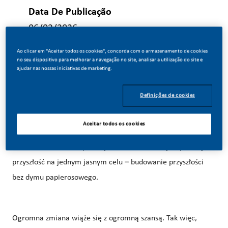
Data De Publicação
06/02/2026
Ao clicar em "Aceitar todos os cookies", concorda com o armazenamento de cookies
no seu dispositivo para melhorar a navegação no site, analisar a utilização do site e
ajudar nas nossas iniciativas de marketing.
TWÓRZ Z NAMI HISTORIĘ!
Definições de cookies
Aceitar todos os cookies
W PMI zdecydowaliśmy się zrobić coś niesamowitego.
Całkowicie zmieniamy naszą działalność i budujemy naszą
przyszłość na jednym jasnym celu – budowanie przyszłości
bez dymu papierosowego.
Ogromna zmiana wiąże się z ogromną szansą. Tak więc,