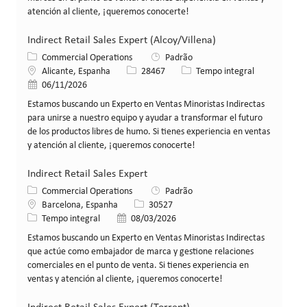
atención al cliente, ¡queremos conocerte!
Indirect Retail Sales Expert (Alcoy/Villena)
Categoria
Commercial Operations
Padrão
Local
ID da vaga
Tipo de cargo
Alicante, Espanha
28467
Tempo integral
Data de publicação
06/11/2026
Estamos buscando un Experto en Ventas Minoristas Indirectas
para unirse a nuestro equipo y ayudar a transformar el futuro
de los productos libres de humo. Si tienes experiencia en ventas
y atención al cliente, ¡queremos conocerte!
Indirect Retail Sales Expert
Categoria
Commercial Operations
Padrão
Local
ID da vaga
Barcelona, Espanha
30527
Tipo de cargo
Data de publicação
Tempo integral
08/03/2026
Estamos buscando un Experto en Ventas Minoristas Indirectas
que actúe como embajador de marca y gestione relaciones
comerciales en el punto de venta. Si tienes experiencia en
ventas y atención al cliente, ¡queremos conocerte!