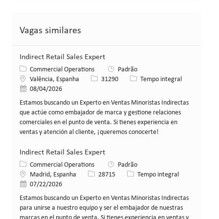
Vagas similares
Indirect Retail Sales Expert
Categoria
Commercial Operations
Padrão
Local
ID da vaga
Tipo de cargo
Valência, Espanha
31290
Tempo integral
Data de publicação
08/04/2026
Estamos buscando un Experto en Ventas Minoristas Indirectas
que actúe como embajador de marca y gestione relaciones
comerciales en el punto de venta. Si tienes experiencia en
ventas y atención al cliente, ¡queremos conocerte!
Indirect Retail Sales Expert
Categoria
Commercial Operations
Padrão
Local
ID da vaga
Tipo de cargo
Madrid, Espanha
28715
Tempo integral
Data de publicação
07/22/2026
Estamos buscando un Experto en Ventas Minoristas Indirectas
para unirse a nuestro equipo y ser el embajador de nuestras
marcas en el punto de venta. Si tienes experiencia en ventas y