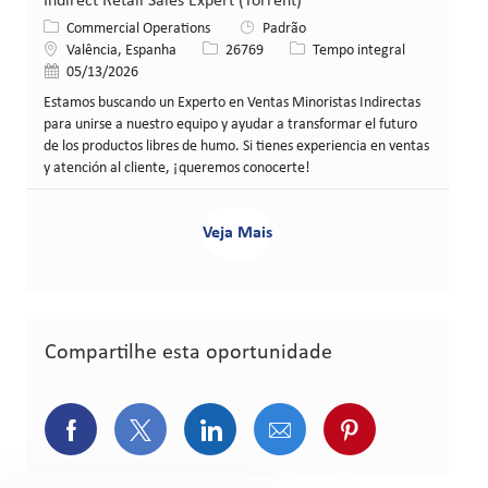
Indirect Retail Sales Expert (Torrent)
Categoria
Commercial Operations
Padrão
Local
ID da vaga
Tipo de cargo
Valência, Espanha
26769
Tempo integral
Data de publicação
05/13/2026
Estamos buscando un Experto en Ventas Minoristas Indirectas
para unirse a nuestro equipo y ayudar a transformar el futuro
de los productos libres de humo. Si tienes experiencia en ventas
y atención al cliente, ¡queremos conocerte!
Veja Mais
Compartilhe esta oportunidade
Compartilhar via Facebook
Compartilhar via Twitter (atualment
Compartilhar via LinkedIn
Compartilhar via e-ma
Compartilhar v