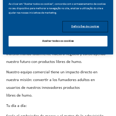
06/03/2026
Ao clicar em "Aceitar todos os cookies", concorda com o armazenamento de cookies
no seu dispositivo para melhorar a navegação no site, analisar a utilização do site e
ajudar nas nossas iniciativas de marketing.
Definições de cookies
Forma parte de un cambio revolucionario...
Aceitar todos os cookies
En PMI, hemos elegido hacer algo increíble. Estamos
transformando totalmente nuestro negocio y construyendo
nuestro futuro con productos libres de humo.
Nuestro equipo comercial tiene un impacto directo en
nuestra misión: convertir a los fumadores adultos en
usuarios de nuestros innovadores productos
libres de humo.
Tu día a día: