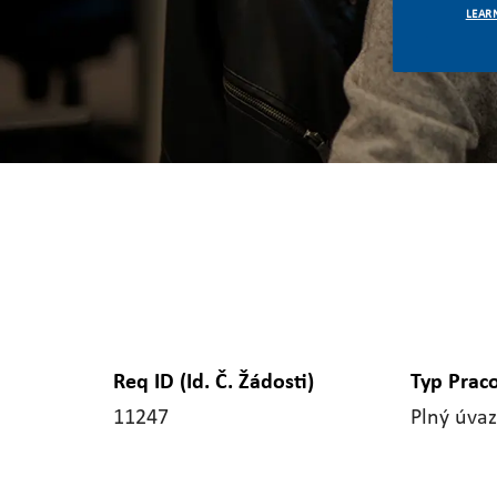
LEAR
Req ID (Id. Č. Žádosti)
Typ Prac
11247
Plný úva