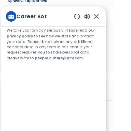
Spravovat upozornění
Career Bot
Enabled Chatbot
We take your privacy seriously. Please read our
Získejte doporučení pracovních pozic na
privacy policy
to see how we store and protect
míru podle svých zájmů.
your data. Please do not share any additional
personal data in any form in this chat. If your
request requires you to share personal data
please write to
people.culture@pmi.com
.
Začít
Podobné pracovní pozice
Technik výroby
Kategorie
Výroba
Na dobu určritou
Místo
Id. č. pracovní pozice
Kutná Hora, Česká republika
11558
Typ pracovní pozice
Zveřejněno dne
Plný úvazek
05/15/2025