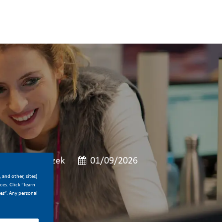
ovní pozice
Typ pracovní pozice
Zveřejněno dne
Plný úvazek
01/09/2026
 and other, sites)
es. Click “learn
ces”. Any personal