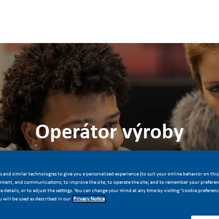
Skip to main content
Skip to main content
Operátor výroby
Místo
Id. č. prac
dard)
Kutná Hora, Česká republika
11247
 and similar technologies to give you a personalized experience (to suit your online behavior on this,
ontent, and communications; to improve the site; to operate the site; and to remember your preferenc
 details, or to adjust the settings. You can change your mind at any time by visiting “cookie preferen
Přihlásit se nyní
Uložit pracovní poozici
 will be used as described in our
Privacy Notice