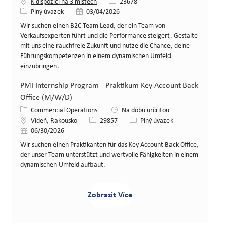
Id. č. pracovní pozice
K dispozici na 3 místech
23678
Typ pracovní pozice
Zveřejněno dne
Plný úvazek
03/04/2026
Wir suchen einen B2C Team Lead, der ein Team von
Verkaufsexperten führt und die Performance steigert. Gestalte
mit uns eine rauchfreie Zukunft und nutze die Chance, deine
Führungskompetenzen in einem dynamischen Umfeld
einzubringen.
PMI Internship Program - Praktikum Key Account Back
Office (M/W/D)
Kategorie
Commercial Operations
Na dobu určritou
Místo
Id. č. pracovní pozice
Typ pracovní pozice
Vídeň, Rakousko
29857
Plný úvazek
Zveřejněno dne
06/30/2026
Wir suchen einen Praktikanten für das Key Account Back Office,
der unser Team unterstützt und wertvolle Fähigkeiten in einem
dynamischen Umfeld aufbaut.
Zobrazit Více