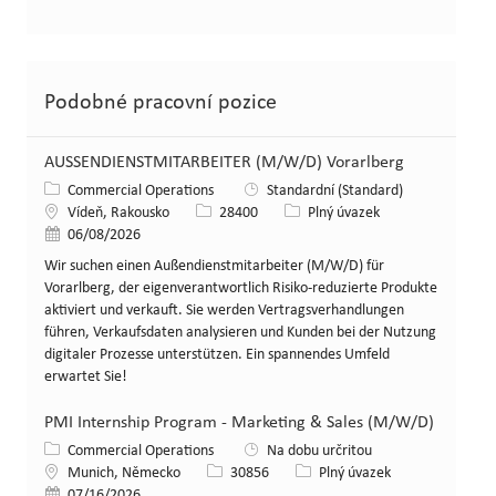
Podobné pracovní pozice
AUSSENDIENSTMITARBEITER (M/W/D) Vorarlberg
Kategorie
Commercial Operations
Standardní (Standard)
Místo
Id. č. pracovní pozice
Typ pracovní pozice
Vídeň, Rakousko
28400
Plný úvazek
Zveřejněno dne
06/08/2026
Wir suchen einen Außendienstmitarbeiter (M/W/D) für
Vorarlberg, der eigenverantwortlich Risiko-reduzierte Produkte
aktiviert und verkauft. Sie werden Vertragsverhandlungen
führen, Verkaufsdaten analysieren und Kunden bei der Nutzung
digitaler Prozesse unterstützen. Ein spannendes Umfeld
erwartet Sie!
PMI Internship Program - Marketing & Sales (M/W/D)
Kategorie
Commercial Operations
Na dobu určritou
Místo
Id. č. pracovní pozice
Typ pracovní pozice
Munich, Německo
30856
Plný úvazek
Zveřejněno dne
07/16/2026