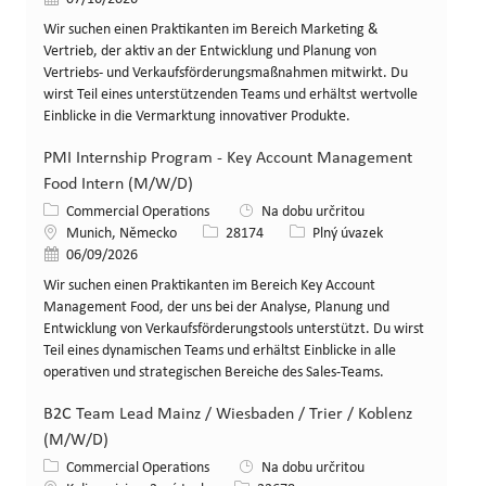
Wir suchen einen Praktikanten im Bereich Marketing &
Vertrieb, der aktiv an der Entwicklung und Planung von
Vertriebs- und Verkaufsförderungsmaßnahmen mitwirkt. Du
wirst Teil eines unterstützenden Teams und erhältst wertvolle
Einblicke in die Vermarktung innovativer Produkte.
PMI Internship Program - Key Account Management
Food Intern (M/W/D)
Kategorie
Commercial Operations
Na dobu určritou
Místo
Id. č. pracovní pozice
Typ pracovní pozice
Munich, Německo
28174
Plný úvazek
Zveřejněno dne
06/09/2026
Wir suchen einen Praktikanten im Bereich Key Account
Management Food, der uns bei der Analyse, Planung und
Entwicklung von Verkaufsförderungstools unterstützt. Du wirst
Teil eines dynamischen Teams und erhältst Einblicke in alle
operativen und strategischen Bereiche des Sales-Teams.
B2C Team Lead Mainz / Wiesbaden / Trier / Koblenz
(M/W/D)
Kategorie
Commercial Operations
Na dobu určritou