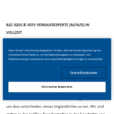
B2C IQOS & VEEV VERKAUFSEXPERTE (M/W/D) IN
VOLLZEIT
WAS WIR SUCHEN:
Wenn Sie auf „Alle Cookies akzeptieren“ klicken, stimmen Sie der Speicherung von
Cookies auf Ihrem Gerät zu, um die Websitenavigation zu verbessern, die
Du bist ein Verkaufstalent (m/w/d), charismatisch und
Websitenutzung zu analysieren und unsere Marketingbemühungen zu unterstützen.
liebst den direkten Kontakt mit Konsumenten (m/w/d) im
Cookie-Einstellungen
persönlichen Verkaufsgespräch? Du bist ein Teamplayer
(m/w/d), kommunikationsstark und kannst Menschen
Alle Cookies akzeptieren
begeistern?
Werde Teil einer revolutionären Veränderung! Wir haben
uns dazu entschieden, etwas Unglaubliches zu tun. Wir sind