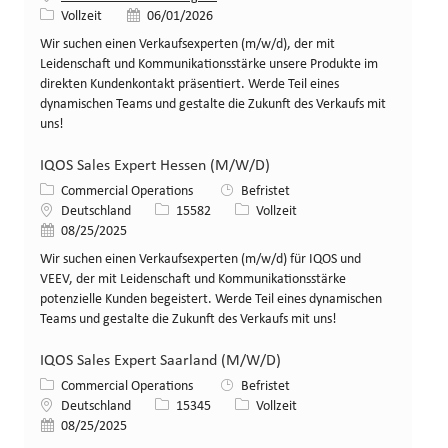
Art der Stelle
Veröffentlicht am
Vollzeit
06/01/2026
Wir suchen einen Verkaufsexperten (m/w/d), der mit
Leidenschaft und Kommunikationsstärke unsere Produkte im
direkten Kundenkontakt präsentiert. Werde Teil eines
dynamischen Teams und gestalte die Zukunft des Verkaufs mit
uns!
IQOS Sales Expert Hessen (M/W/D)
Kategorie
Commercial Operations
Befristet
Standort
Stellen-ID
Art der Stelle
Deutschland
15582
Vollzeit
Veröffentlicht am
08/25/2025
Wir suchen einen Verkaufsexperten (m/w/d) für IQOS und
VEEV, der mit Leidenschaft und Kommunikationsstärke
potenzielle Kunden begeistert. Werde Teil eines dynamischen
Teams und gestalte die Zukunft des Verkaufs mit uns!
IQOS Sales Expert Saarland (M/W/D)
Kategorie
Commercial Operations
Befristet
Standort
Stellen-ID
Art der Stelle
Deutschland
15345
Vollzeit
Veröffentlicht am
08/25/2025