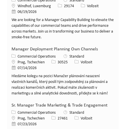
Kategorie
Commercial Operations
Standard
Standort
Stellen-ID
Art der Stelle
Windhof, Luxemburg
29174
Vollzeit
Veröffentlicht am
06/19/2026
We are looking for a Manager Capability Building to elevate the
capabilities of our commercial teams and drive performance
across markets. Join us in transforming our business to deliver a
smoke-free future.
Manager Deployment Planning Own Channels
Kategorie
Commercial Operations
Standard
Standort
Stellen-ID
Art der Stelle
Prag, Tschechien
30525
Vollzeit
Veröffentlicht am
07/14/2026
Hledáme kolegu na pozici Manažer plánování nasazení
vlastních kanálů, který posílí tým zodpovědný za plánování a
realizaci komerčních aktivit. Pokud máte zkušenosti v
marketingu a silné analytické dovednosti, přidejte se k nám!
Sr. Manager Trade Marketing & Trade Engagement
Kategorie
Commercial Operations
Standard
Standort
Stellen-ID
Art der Stelle
Prag, Tschechien
27461
Vollzeit
Veröffentlicht am
07/23/2026