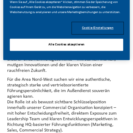
Wenn Sie auf „Alle Cookies akzeptieren“ klicken, stimmen Sie der Speicherung von
Cookies auf Ihrem Gerät zu, um die Websitenavigation zu verbessern, die
Websitenutzung zu analysieren und unsere Marketingbemühungen zu unterstützen.
Cookie-Einstellungen
Führe eine starke Organisation – und präge die
Transformation einer ganzen Branche
Alle Cookies akzeptieren
Wir befinden uns mitten in der größten Transformation
unserer Unternehmensgeschichte – mit starken Marken,
mutigen Innovationen und der klaren Vision einer
rauchfreien Zukunft.
Für die Area Nord-West suchen wir eine authentische,
strategisch starke und vertriebsorientierte
Führungspersönlichkeit, die im Außendienst souverän
agieren kann.
Die Rolle ist als bewusst sichtbare Schlüsselposition
innerhalb unserer Commercial Organisation konzipiert –
mit hoher Entscheidungsfreiheit, direktem Exposure zum
Leadership Team und klaren Entwicklungsperspektiven in
Richtung HQ‑basierter Führungsfunktionen (Marketing,
Sales, Commercial Strategy).