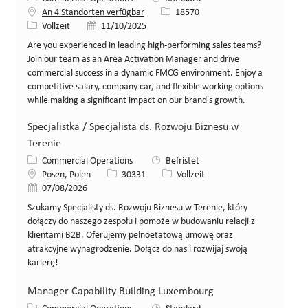
Stellen-ID
An 4 Standorten verfügbar
18570
Art der Stelle
Veröffentlicht am
Vollzeit
11/10/2025
Are you experienced in leading high-performing sales teams?
Join our team as an Area Activation Manager and drive
commercial success in a dynamic FMCG environment. Enjoy a
competitive salary, company car, and flexible working options
while making a significant impact on our brand's growth.
Specjalistka / Specjalista ds. Rozwoju Biznesu w
Terenie
Kategorie
Commercial Operations
Befristet
Standort
Stellen-ID
Art der Stelle
Posen, Polen
30331
Vollzeit
Veröffentlicht am
07/08/2026
Szukamy Specjalisty ds. Rozwoju Biznesu w Terenie, który
dołączy do naszego zespołu i pomoże w budowaniu relacji z
klientami B2B. Oferujemy pełnoetatową umowę oraz
atrakcyjne wynagrodzenie. Dołącz do nas i rozwijaj swoją
karierę!
Manager Capability Building Luxembourg