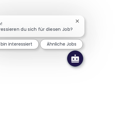
Chatbot-Benachrichtigung 
o!
ressieren du sich für diesen Job?
 bin interessiert
Ähnliche Jobs