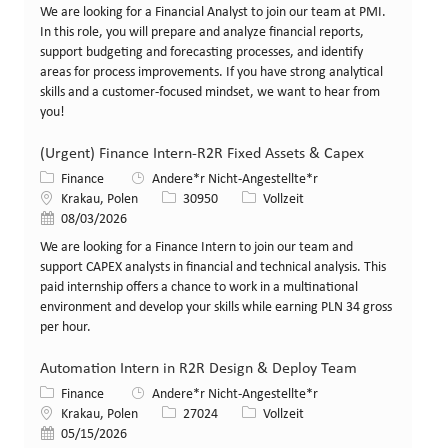
We are looking for a Financial Analyst to join our team at PMI.
In this role, you will prepare and analyze financial reports,
support budgeting and forecasting processes, and identify
areas for process improvements. If you have strong analytical
skills and a customer-focused mindset, we want to hear from
you!
(Urgent) Finance Intern-R2R Fixed Assets & Capex
Kategorie
Finance
Andere*r Nicht-Angestellte*r
Standort
Stellen-ID
Art der Stelle
Krakau, Polen
30950
Vollzeit
Veröffentlicht am
08/03/2026
We are looking for a Finance Intern to join our team and
support CAPEX analysts in financial and technical analysis. This
paid internship offers a chance to work in a multinational
environment and develop your skills while earning PLN 34 gross
per hour.
Automation Intern in R2R Design & Deploy Team
Kategorie
Finance
Andere*r Nicht-Angestellte*r
Standort
Stellen-ID
Art der Stelle
Krakau, Polen
27024
Vollzeit
Veröffentlicht am
05/15/2026