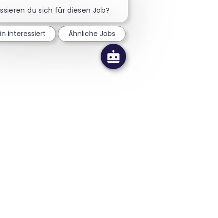
Chatbot-Benachrichtigung sc
essieren du sich für diesen Job?
in interessiert
Ähnliche Jobs