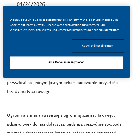
04/24/2026
Wenn Sie auf „Alle Cookies akzeptieren“ klicken, stimmen Sie der Speicherung von
Cookies auf Ihrem Gerät zu, um die Websitenavigation zu verbessern, die
Websitenutzung zu analysieren und unsere Marketingbemühungen zu unterstützen.
TWÓRZ Z NAMI HISTORIĘ!
Cookie-Einstellungen
Alle Cookies akzeptieren
W PMI zdecydowaliśmy się zrobić coś niesamowitego.
Całkowicie zmieniamy naszą działalność i budujemy naszą
przyszłość na jednym jasnym celu – budowanie przyszłości
bez dymu tytoniowego.
Ogromna zmiana wiąże się z ogromną szansą. Tak więc,
gdziekolwiek do nas dołączysz, będziesz cieszyć się swobodą