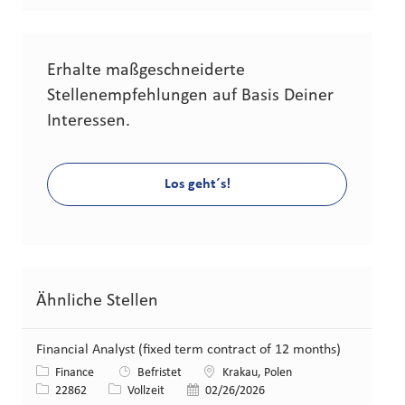
Erhalte maßgeschneiderte
Stellenempfehlungen auf Basis Deiner
Interessen.
Los geht´s!
Ähnliche Stellen
Financial Analyst (fixed term contract of 12 months)
Kategorie
Standort
Finance
Befristet
Krakau, Polen
Stellen-ID
Art der Stelle
Veröffentlicht am
22862
Vollzeit
02/26/2026