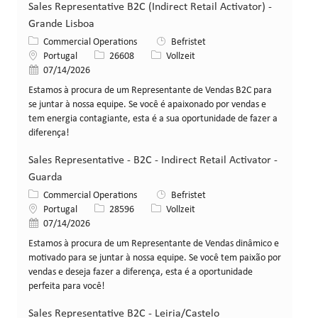
Sales Representative B2C (Indirect Retail Activator) -
Grande Lisboa
Kategorie
Commercial Operations
Befristet
Standort
Stellen-ID
Art der Stelle
Portugal
26608
Vollzeit
Veröffentlicht am
07/14/2026
Estamos à procura de um Representante de Vendas B2C para
se juntar à nossa equipe. Se você é apaixonado por vendas e
tem energia contagiante, esta é a sua oportunidade de fazer a
diferença!
Sales Representative - B2C - Indirect Retail Activator -
Guarda
Kategorie
Commercial Operations
Befristet
Standort
Stellen-ID
Art der Stelle
Portugal
28596
Vollzeit
Veröffentlicht am
07/14/2026
Estamos à procura de um Representante de Vendas dinâmico e
motivado para se juntar à nossa equipe. Se você tem paixão por
vendas e deseja fazer a diferença, esta é a oportunidade
perfeita para você!
Sales Representative B2C - Leiria/Castelo