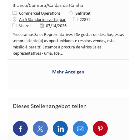
Branco/Coimbra/Caldas da Rainha
Kategorie
Commercial Operations
Befristet
Stellen-ID
An 5 Standorten verfügbar
22872
Art der Stelle
Veröffentlicht am
Vollzeit
07/14/2026
Procuramos Sales Representatives ! Se gostas de desafios, estás
sempre atento(a) às oportunidades e respiras vendas, esta
missão é para ti! Estamos à procura de vários Sales
Representatives - uma. Ide...
Mehr Anzeigen
Dieses Stellenangebot teilen
Über Facebook teilen
Über Twitter teilen
Über LinkedIn teilen
Über E-Mail teilen
Über Pinterest