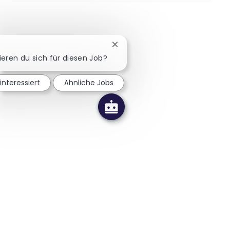
Chatbot-Benachrichtigung schl
ieren du sich für diesen Job?
 interessiert
Ähnliche Jobs