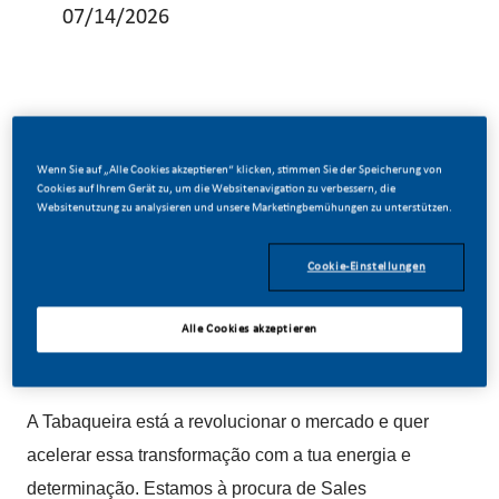
07/14/2026
Procuramos Sales Representative !
Wenn Sie auf „Alle Cookies akzeptieren“ klicken, stimmen Sie der Speicherung von
Cookies auf Ihrem Gerät zu, um die Websitenavigation zu verbessern, die
Websitenutzung zu analysieren und unsere Marketingbemühungen zu unterstützen.
Cookie-Einstellungen
Se gostas de desafios, estás sempre atento(a) às
oportunidades e respiras vendas, esta missão é para
Alle Cookies akzeptieren
ti!
A Tabaqueira está a revolucionar o mercado e quer
acelerar essa transformação com a tua energia e
determinação. Estamos à procura de Sales