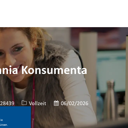
wania Konsumenta
llen-ID
Art der Stelle
Veröffentlicht am
28439
Vollzeit
06/02/2026
ie
ützen.