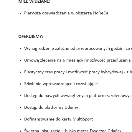
MILE WIDZIANE:
Pierwsze doświadczenia w obszarze HoReCa
OFERUJEMY:
Wynagrodzenie zależne od przepracowanych godzin, ze st
Umowę zlecenie na 6 miesięcy (możliwość przedłużenia 
Elastyczny czas pracy i możliwość pracy hybrydowej - z ł
Szkolenia wprowadzające i rozwijające
Dostęp do naszych wewnętrznych platform szkoleniowyc
Dostęp do platformy Udemy
Dofinansowanie do karty MultiSport
Świetną lokalizację – blisko metra Dworzec Gdański