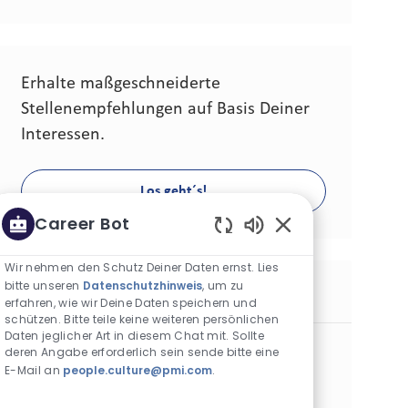
Erhalte maßgeschneiderte
Stellenempfehlungen auf Basis Deiner
Interessen.
Los geht´s!
Career Bot
Aktivierte Chatbot
Wir nehmen den Schutz Deiner Daten ernst. Lies
bitte unseren
Datenschutzhinweis
, um zu
Ähnliche Stellen
erfahren, wie wir Deine Daten speichern und
schützen. Bitte teile keine weiteren persönlichen
Daten jeglicher Art in diesem Chat mit. Sollte
Kierowniczka / Kierownik ds. HoReCa i Eventów -
deren Angabe erforderlich sein sende bitte eine
Warszawa
E-Mail an
people.culture@pmi.com
.
Kategorie
Commercial Operations
Befristet
Standort
Stellen-ID
Art der Stelle
Warschau, Polen
29457
Vollzeit