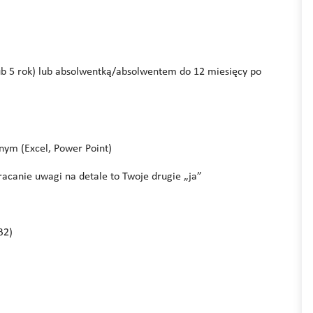
 lub 5 rok) lub absolwentką/absolwentem do 12 miesięcy po
nym (Excel, Power Point)
acanie uwagi na detale to Twoje drugie „ja”
B2)