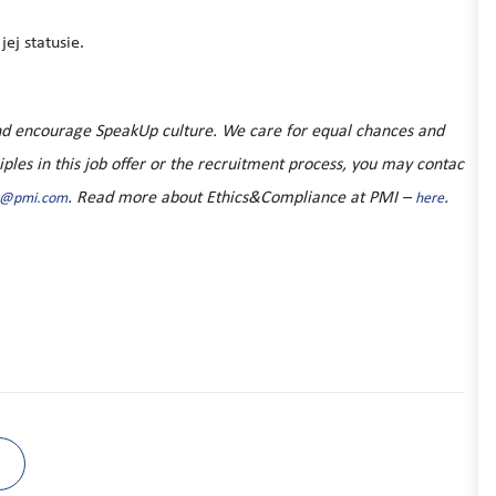
ej statusie.
 and encourage SpeakUp culture. We care for equal chances and
ciples in this job offer or the recruitment process, you may contac
. Read more about Ethics&Compliance at PMI –
.
e@pmi.com
here