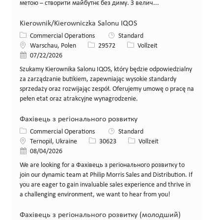
метою – створити майбутнє без диму. З велич...
Kierownik/Kierowniczka Salonu IQOS
Kategorie
Commercial Operations
Standard
Standort
Stellen-ID
Art der Stelle
Warschau, Polen
29572
Vollzeit
Veröffentlicht am
07/22/2026
Szukamy Kierownika Salonu IQOS, który będzie odpowiedzialny
za zarządzanie butikiem, zapewniając wysokie standardy
sprzedaży oraz rozwijając zespół. Oferujemy umowę o pracę na
pełen etat oraz atrakcyjne wynagrodzenie.
Фахівець з регіонального розвитку
Kategorie
Commercial Operations
Standard
Standort
Stellen-ID
Art der Stelle
Ternopil, Ukraine
30623
Vollzeit
Veröffentlicht am
08/04/2026
We are looking for a Фахівець з регіонального розвитку to
join our dynamic team at Philip Morris Sales and Distribution. If
you are eager to gain invaluable sales experience and thrive in
a challenging environment, we want to hear from you!
Фахівець з регіонального розвитку (молодший)