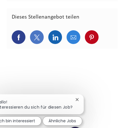
Dieses Stellenangebot teilen
Über Facebook teilen
Über Twitter teilen
Über LinkedIn teilen
Über E-Mail teilen
Über Pinterest
Chatbot-Benachrichtigun
llo!
nteressieren du sich für diesen Job?
Ich bin interessiert
Ähnliche Jobs