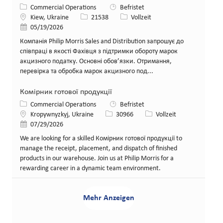
Kategorie
Commercial Operations
Befristet
Standort
Stellen-ID
Art der Stelle
Kiew, Ukraine
21538
Vollzeit
Veröffentlicht am
05/19/2026
Компанія Philip Morris Sales and Distribution запрошує до
співпраці в якості Фахівця з підтримки обороту марок
акцизного податку. Основні обов’язки. Отримання,
перевірка та обробка марок акцизного под...
Комірник готової продукції
Kategorie
Commercial Operations
Befristet
Standort
Stellen-ID
Art der Stelle
Kropywnyzkyj, Ukraine
30966
Vollzeit
Veröffentlicht am
07/29/2026
We are looking for a skilled Комірник готової продукції to
manage the receipt, placement, and dispatch of finished
products in our warehouse. Join us at Philip Morris for a
rewarding career in a dynamic team environment.
Mehr Anzeigen