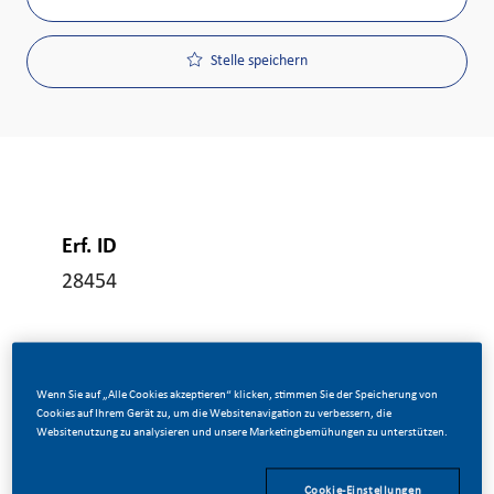
Stelle speichern
Erf. ID
28454
Art Der Stelle
Vollzeit
Wenn Sie auf „Alle Cookies akzeptieren“ klicken, stimmen Sie der Speicherung von
Cookies auf Ihrem Gerät zu, um die Websitenavigation zu verbessern, die
Websitenutzung zu analysieren und unsere Marketingbemühungen zu unterstützen.
Veröffentlicht Am
Cookie-Einstellungen