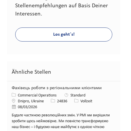
Stellenempfehlungen auf Basis Deiner
Interessen.
Los geht´s!
Ähnliche Stellen
Фахівець роботи з регіональними клієнтами
Kategorie
Commercial Operations
Standard
Standort
Stellen-ID
Art der Stelle
Dnipro, Ukraine
24836
Vollzeit
Veröffentlicht am
08/03/2026
Будьте частиною революційних змін. У PMI ми вирішили
зробити щось неймовірне. Ми повністю трансформуємо
наш бізнес – і будуємо наше майбутнє з однією чіткою