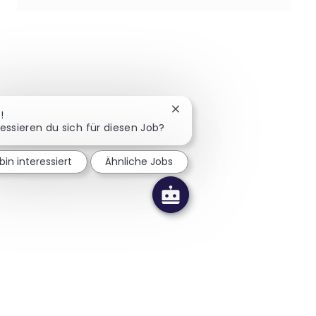
Chatbot-Benachrichtigung 
!
ressieren du sich für diesen Job?
bin interessiert
Ähnliche Jobs