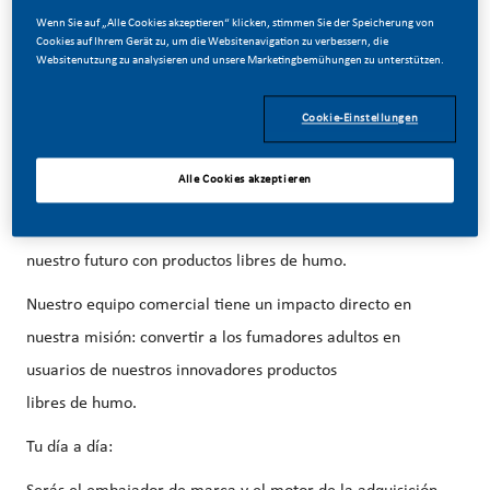
06/03/2026
Wenn Sie auf „Alle Cookies akzeptieren“ klicken, stimmen Sie der Speicherung von
Cookies auf Ihrem Gerät zu, um die Websitenavigation zu verbessern, die
Websitenutzung zu analysieren und unsere Marketingbemühungen zu unterstützen.
Cookie-Einstellungen
Forma parte de un cambio revolucionario...
Alle Cookies akzeptieren
En PMI, hemos elegido hacer algo increíble. Estamos
transformando totalmente nuestro negocio y construyendo
nuestro futuro con productos libres de humo.
Nuestro equipo comercial tiene un impacto directo en
nuestra misión: convertir a los fumadores adultos en
usuarios de nuestros innovadores productos
libres de humo.
Tu día a día: