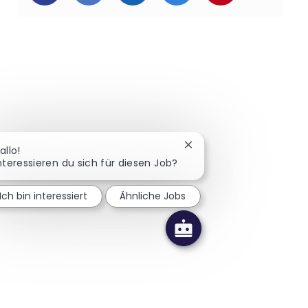
Chatbot-Benachrichtigu
allo!
nteressieren du sich für diesen Job?
Ich bin interessiert
Ähnliche Jobs