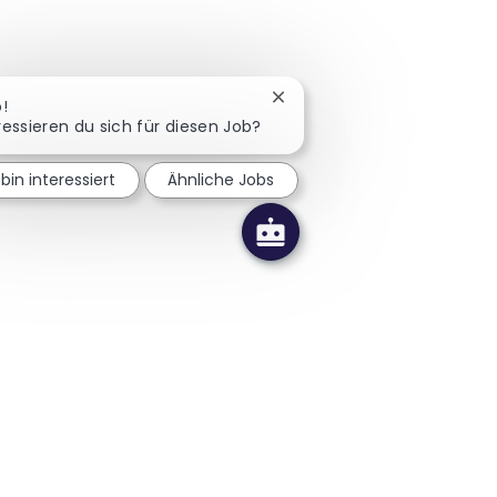
Chatbot-Benachrichtigung 
o!
ressieren du sich für diesen Job?
 bin interessiert
Ähnliche Jobs