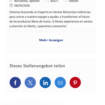
Standort
Stellen-ID
Art der Stelle
Barcelona, Spanien
30527
Vollzeit
Veröffentlicht am
08/03/2026
Estamos buscando un Experto en Ventas Minoristas Indirectas
para unirse a nuestro equipo y ayudar a transformar el futuro
de los productos libres de humo. Si tienes experiencia en ventas
y atención al cliente, ¡queremos conocerte!
Mehr Anzeigen
Dieses Stellenangebot teilen
Über Facebook teilen
Über Twitter teilen
Über LinkedIn teilen
Über E-Mail teilen
Über Pinterest