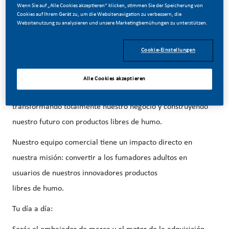
Wenn Sie auf „Alle Cookies akzeptieren“ klicken, stimmen Sie der Speicherung von
06/30/2026
Cookies auf Ihrem Gerät zu, um die Websitenavigation zu verbessern, die
Websitenutzung zu analysieren und unsere Marketingbemühungen zu unterstützen.
Cookie-Einstellungen
Forma parte de un cambio revolucionario...
Alle Cookies akzeptieren
En PMI, hemos elegido hacer algo increíble. Estamos
transformando totalmente nuestro negocio y construyendo
nuestro futuro con productos libres de humo.
Nuestro equipo comercial tiene un impacto directo en
nuestra misión: convertir a los fumadores adultos en
usuarios de nuestros innovadores productos
libres de humo.
Tu día a día: