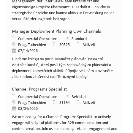
Management, der unser Sales-Team unterstützt und
eigenständige Projekte übernimmt. Du erhältst Einblicke in
strategische Bereiche und kannst aktiv zur Entwicklung neuer
Verkaufsförderungstools beitragen.
Manager Deployment Planning Own Channels
Kategorie
Commercial Operations
Standard
Standort
Stellen-ID
Art der Stelle
Prag, Tschechien
30525
Vollzeit
Veröffentlicht am
07/14/2026
Hledáme kolegu na pozici Manažer plánování nasazení
vlastních kanálů, který posílí tým zodpovědný za plánování a
deployment komerčních aktivit. Připojte se k nám a ovlivněte
zákaznickou zkušenost napříč různými kanály!
Channel Programs Specialist
Kategorie
Commercial Operations
Befristet
Standort
Stellen-ID
Art der Stelle
Prag, Tschechien
31194
Vollzeit
Veröffentlicht am
08/04/2026
We are looking for a Channel Programs Specialist to actively
engage with digital platforms for B2B communication and
content creation. Join us in enhancing retailer engagement and