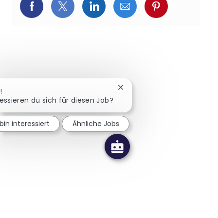
Über Facebook teilen
Über Twitter teilen
Über LinkedIn teilen
Über E-Mail teilen
Über Pinterest
Chatbot-Benachrichtigung s
!
ressieren du sich für diesen Job?
bin interessiert
Ähnliche Jobs