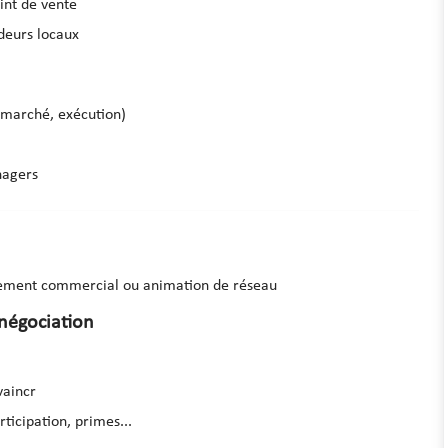
int de vente
ideurs locaux
 marché, exécution)
nagers
pement commercial ou animation de réseau
négociation
vaincr
ticipation, primes...