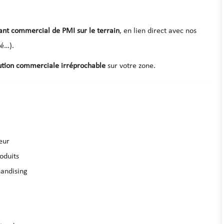
ant commercial de PMI sur le terrain
, en lien direct avec nos
té…).
ution commerciale irréprochable
sur votre zone.
eur
roduits
handising