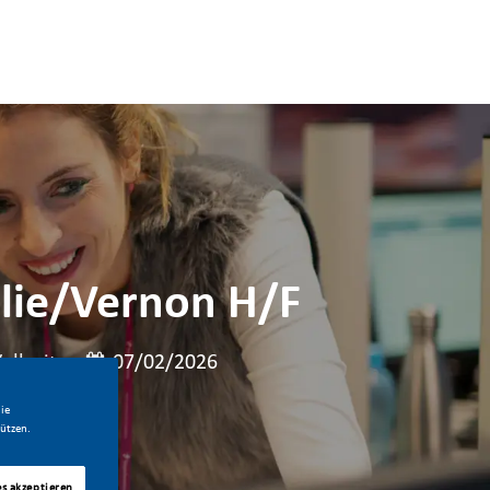
olie/Vernon H/F
der Stelle
Veröffentlicht am
ollzeit
07/02/2026
ie
ützen.
es akzeptieren