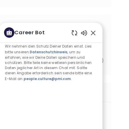
Erhalte maßgeschneiderte
Career Bot
Stellenempfehlungen auf Basis Deiner
Aktivierte Chatbo
Interessen.
Wir nehmen den Schutz Deiner Daten ernst. Lies
bitte unseren
Datenschutzhinweis
, um zu
erfahren, wie wir Deine Daten speichern und
Los geht´s!
schützen. Bitte teile keine weiteren persönlichen
Daten jeglicher Art in diesem Chat mit. Sollte
deren Angabe erforderlich sein sende bitte eine
E-Mail an
people.culture@pmi.com
.
Ähnliche Stellen
Territory Executive H/F Zone : Montélimar
Kategorie
Commercial Operations
Standard
Standort
Stellen-ID
Art der Stelle
Frankreich
18059
Vollzeit
Veröffentlicht am
07/31/2026