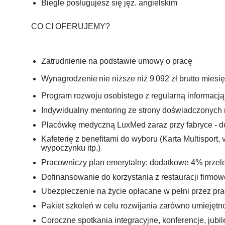
Biegle posługujesz się jęz. angielskim
CO CI OFERUJEMY?
Zatrudnienie na podstawie umowy o pracę
Wynagrodzenie
nie niższe niż 9
092 zł brutto mies
Program rozwoju osobistego z regularną informacj
Indywidualny mentoring ze strony doświadczony
Placówkę medyczną LuxMed zaraz przy fabryce - d
Kafeterię z benefitami do wyboru (Karta Multisport, 
wypoczynku itp.)
Pracowniczy plan emerytalny: dodatkowe 4% przel
Dofinansowanie do korzystania z restauracji firmow
Ubezpieczenie na życie opłacane w pełni przez p
Pakiet szkoleń w celu rozwijania zarówno umiejętno
Coroczne spotkania integracyjne, konferencje, jubi