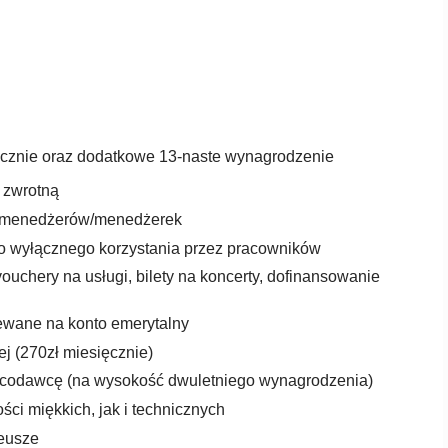
ięcznie oraz dodatkowe 13-naste wynagrodzenie
ą zwrotną
ch menedżerów/menedżerek
o wyłącznego korzystania przez pracowników
vouchery na usługi, bilety na koncerty, dofinansowanie
ewane na konto emerytalny
ej (270zł miesięcznie)
racodawcę (na wysokość dwuletniego wynagrodzenia)
ści miękkich, jak i technicznych
leusze