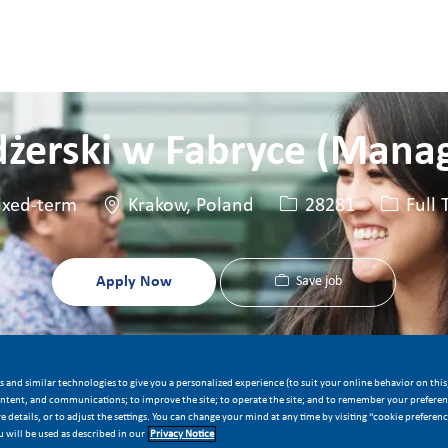
Skip to main content
Skip to main content
erski w Fabryce (Mana
Location
Job Id
Job Typ
ixed-term
Krakow, Poland
28281
Full 
Apply Now
Save job
 and similar technologies to give you a personalized experience (to suit your online behavior on this,
ontent, and communications; to improve the site; to operate the site; and to remember your preferenc
 details, or to adjust the settings. You can change your mind at any time by visiting “cookie preferen
 will be used as described in our
Privacy Notice