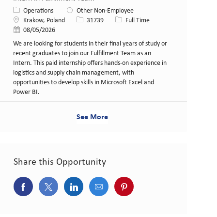
Category
Operations
Other Non-Employee
Location
Job Id
Job Type
Krakow, Poland
31739
Full Time
Posted Date
08/05/2026
We are looking for students in their final years of study or
recent graduates to join our Fulfillment Team as an
Intern. This paid internship offers hands-on experience in
logistics and supply chain management, with
opportunities to develop skills in Microsoft Excel and
Power BI.
See More
Share this Opportunity
Share via Facebook
Share via twitter
Share via LinkedIn
Share via email
Share via pinterest