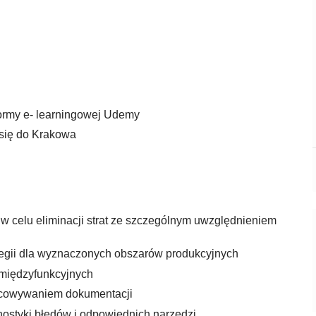
y
tformy e- learningowej Udemy
 się do Krakowa
 celu eliminacji strat ze szczególnym uwzględnieniem
ategii dla wyznaczonych obszarów produkcyjnych
 międzyfunkcyjnych
acowywaniem dokumentacji
nostyki błędów i odpowiednich narzędzi