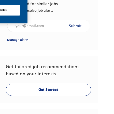
Get notified for similar jobs
AGREE
Sign up to receive job alerts
Enter Email address (Required)
Submit
Manage alerts
Get tailored job recommendations
based on your interests.
Get Started