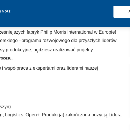
N MORE
 Całkowicie zmieniamy naszą działalność i budujemy
e przyszłości bez dymu papierosowego.
niejszych fabryk Philip Morris International w Europie!
rskiego –programu rozwojowego dla przyszłych liderów.
y produkcyjne, będziesz realizować projekty
rocesu.
i współpraca z ekspertami oraz liderami naszej
aszyn)
ing, Logistics, Open+, Produkcja) zakończona pozycją Lidera