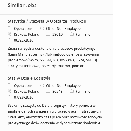
Similar Jobs
Stażystka / Stażysta w Obszarze Produkcji
Category
Operations
Other Non-Employee
Location
Job Id
Job Type
Krakow, Poland
29010
Full Time
Posted Date
06/22/2026
Znasz narzędzia doskonalenia procesów produkcyjnych
(Lean Manufacturing) i/lub metodologie rozwiązywania
problemów (5Why, 5S, 5M, 8D, Ishikawa, TPM, SMED).
straty materiałowe, przestoje maszyn, pomiar...
Staż w Dziale Logistyki
Category
Operations
Other Non-Employee
Location
Job Id
Job Type
Krakow, Poland
30543
Full Time
Posted Date
07/28/2026
Szukamy stażysty do Działu Logistyki, który pomoże w
analizie danych i wspieraniu procesów administracyjnych.
Oferujemy elastyczny czas pracy oraz możliwość zdobycia
praktycznego doświadczenia w dynamicznym środowisku.