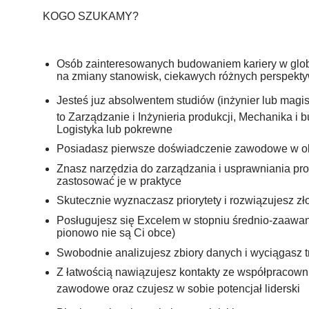
KOGO SZUKAMY?
Osób zainteresowanych budowaniem kariery w global
na zmiany stanowisk, ciekawych różnych perspek
Jesteś juz absolwentem studiów (inżynier lub magis
to Zarządzanie i Inżynieria produkcji, Mechanika i
Logistyka lub pokrewne
Posiadasz pierwsze doświadczenie zawodowe w obsza
Znasz narzędzia do zarządzania i usprawniania pro
zastosować je w praktyce
Skutecznie wyznaczasz priorytety i rozwiązujesz z
Posługujesz się Excelem w stopniu średnio-zaawan
pionowo nie są Ci obce)
Swobodnie analizujesz zbiory danych i wyciągasz t
Z łatwością nawiązujesz kontakty ze współpracowni
zawodowe oraz czujesz w sobie potencjał liderski