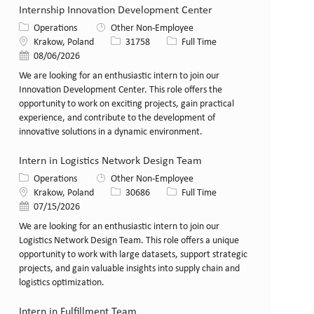
Internship Innovation Development Center
Category
Operations
Other Non-Employee
Location
Job Id
Job Type
Krakow, Poland
31758
Full Time
Posted Date
08/06/2026
We are looking for an enthusiastic intern to join our
Innovation Development Center. This role offers the
opportunity to work on exciting projects, gain practical
experience, and contribute to the development of
innovative solutions in a dynamic environment.
Intern in Logistics Network Design Team
Category
Operations
Other Non-Employee
Location
Job Id
Job Type
Krakow, Poland
30686
Full Time
Posted Date
07/15/2026
We are looking for an enthusiastic intern to join our
Logistics Network Design Team. This role offers a unique
opportunity to work with large datasets, support strategic
projects, and gain valuable insights into supply chain and
logistics optimization.
Intern in Fulfillment Team