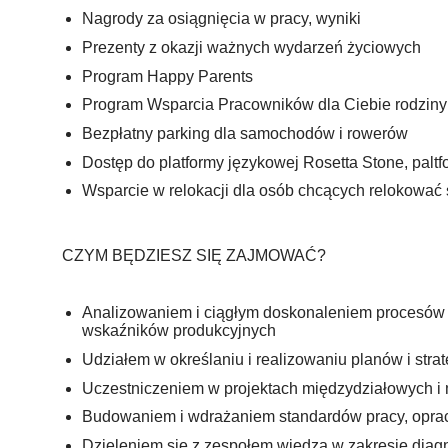
Nagrody za osiągnięcia w pracy, wyniki
Prezenty z okazji ważnych wydarzeń życiowych
Program Happy Parents
Program Wsparcia Pracowników dla Ciebie rodzin
Bezpłatny parking dla samochodów i rowerów
Dostęp do platformy językowej Rosetta Stone, pal
Wsparcie w relokacji dla osób chcących relokować
CZYM BĘDZIESZ SIĘ ZAJMOWAĆ?
Analizowaniem i ciągłym doskonaleniem procesów w
wskaźników produkcyjnych
Udziałem w określaniu i realizowaniu planów i str
Uczestniczeniem w projektach międzydziałowych i
Budowaniem i wdrażaniem standardów pracy, opr
Dzieleniem się z zespołem wiedzą w zakresie diag