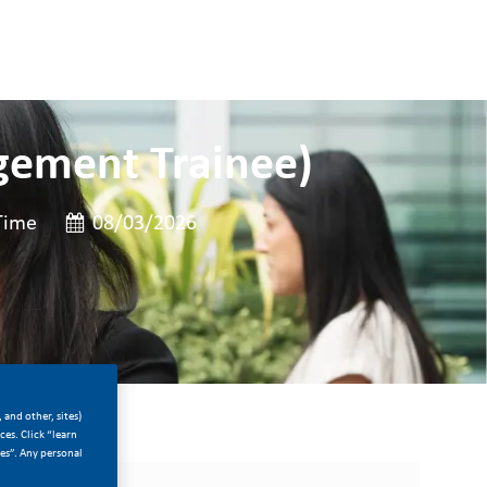
gement Trainee)
e
Posted Date
Time
08/03/2026
 and other, sites)
es. Click “learn
ces”. Any personal