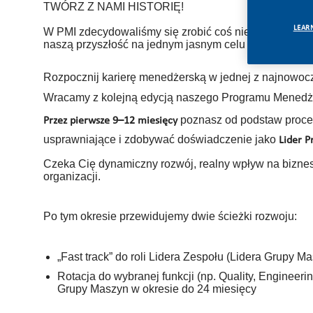
TWÓRZ Z NAMI HISTORIĘ!
LEAR
W PMI zdecydowaliśmy się zrobić coś niesamowitego.
naszą przyszłość na jednym jasnym celu – budowani
Rozpocznij karierę menedżerską w jednej z najnowocześ
Wracamy z kolejną edycją naszego Programu Menedże
poznasz od podstaw proces
Przez pierwsze 9–12 miesięcy
usprawniające i zdobywać doświadczenie jako
Lider P
Czeka Cię dynamiczny rozwój, realny wpływ na biznes 
organizacji.
Po tym okresie przewidujemy dwie ścieżki rozwoju:
„Fast track” do roli Lidera Zespołu (Lidera Grupy M
Rotacja do wybranej funkcji (np. Quality, Engineer
Grupy Maszyn w okresie do 24 miesięcy