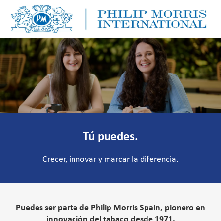
Skip to main content
Skip to main content
-
-
Tú puedes.
Crecer, innovar y marcar la diferencia.
Puedes ser parte de Philip Morris Spain, pionero en
innovación del tabaco desde 1971.