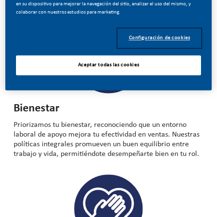
Así es como destacamos:
en su dispositivo para mejorar la navegación del sitio, analizar el uso del mismo, y
colaborar con nuestros estudios para marketing.
Configuración de cookies
Aceptar todas las cookies
Bienestar
Priorizamos tu bienestar, reconociendo que un entorno
laboral de apoyo mejora tu efectividad en ventas. Nuestras
políticas integrales promueven un buen equilibrio entre
trabajo y vida, permitiéndote desempeñarte bien en tu rol.