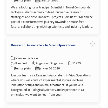
Temps plein
juillet 24 2026
We are looking for a Principal Scientist in Novel Compounds
Biology & Pharmacology to lead innovative research
strategies and drive impactful projects. Join us at PMI and be
part of a transformative journey towards a smoke-free
future, collaborating with top scientists and industry leaders.
Research Associate - In Vivo Operations
Sauvegarder
Catégorie
Lieu
Identifiant de poste
Sciences de la vie
Type de poste
Date de publication
Standard
Singapour, Singapour
11799
Temps plein
janvier 08 2026
Join our team as a Research Associate in In Vivo Operations,
where you will conduct experimental studies involving
inhalation setups and animal treatment. If you have a
background in Biological Sciences and experience in GLP
principles, we want to hear from you!