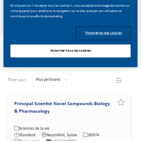
En cliquant sur « Accepter tous les cookies », vous acceptez le stockage de cookies sur
votre appareil pour améliorer la navigation sur le site, analyser son utilisation et
Rechercher
contribuer à nos efforts de marketing.
Paramètres des cookies
Tout Effacer
Sciences de la vie
Autoriser tous les cookies
the results are updated
Recherche dans la liste ci-dessous
Filtre
Trier par :
Principal Scientist Novel Compounds Biology
Sauvegarde
& Pharmacology
Catégorie
Lieu
Identifiant de poste
Sciences de la vie
Type de poste
Date de publication
Standard
Neuchâtel, Suisse
30974