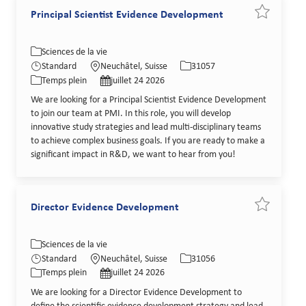
Principal Scientist Evidence Development
Sauvegarder
Catégorie
Lieu
Identifiant de poste
Sciences de la vie
Type de poste
Date de publication
Standard
Neuchâtel, Suisse
31057
Temps plein
juillet 24 2026
We are looking for a Principal Scientist Evidence Development
to join our team at PMI. In this role, you will develop
innovative study strategies and lead multi-disciplinary teams
to achieve complex business goals. If you are ready to make a
significant impact in R&D, we want to hear from you!
Director Evidence Development
Sauvegarde
Catégorie
Lieu
Identifiant de poste
Sciences de la vie
Type de poste
Date de publication
Standard
Neuchâtel, Suisse
31056
Temps plein
juillet 24 2026
We are looking for a Director Evidence Development to