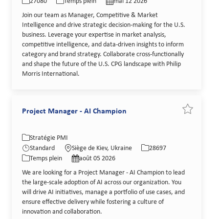
27080
Temps plein
mai 12 2026
Join our team as Manager, Competitive & Market
Intelligence and drive strategic decision-making for the U.S.
business. Leverage your expertise in market analysis,
competitive intelligence, and data-driven insights to inform
category and brand strategy. Collaborate cross-functionally
and shape the future of the U.S. CPG landscape with Philip
Morris International.
Project Manager - AI Champion
Sauvegarde
Catégorie
Lieu
Identifiant de poste
Stratégie PMI
Type de poste
Date de publication
Standard
Siège de Kiev, Ukraine
28697
Temps plein
août 05 2026
We are looking for a Project Manager - AI Champion to lead
the large-scale adoption of AI across our organization. You
will drive AI initiatives, manage a portfolio of use cases, and
ensure effective delivery while fostering a culture of
innovation and collaboration.