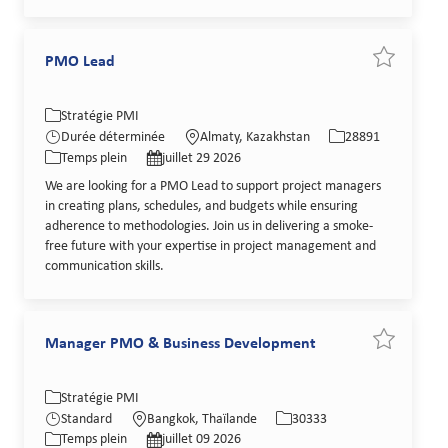
PMO Lead
Sauvegarde
Catégorie
Lieu
Identifiant de poste
Stratégie PMI
Type de poste
Date de publication
Durée déterminée
Almaty, Kazakhstan
28891
Temps plein
juillet 29 2026
We are looking for a PMO Lead to support project managers
in creating plans, schedules, and budgets while ensuring
adherence to methodologies. Join us in delivering a smoke-
free future with your expertise in project management and
communication skills.
Manager PMO & Business Development
Sauvegarde
Catégorie
Lieu
Identifiant de poste
Stratégie PMI
Type de poste
Date de publication
Standard
Bangkok, Thaïlande
30333
Temps plein
juillet 09 2026