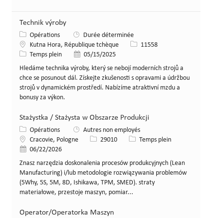
Technik výroby
Catégorie
Opérations
Durée déterminée
Lieu
Identifiant de poste
Kutna Hora, République tchèque
11558
Type de poste
Date de publication
Temps plein
05/15/2025
Hledáme technika výroby, který se nebojí moderních strojů a
chce se posunout dál. Získejte zkušenosti s opravami a údržbou
strojů v dynamickém prostředí. Nabízíme atraktivní mzdu a
bonusy za výkon.
Stażystka / Stażysta w Obszarze Produkcji
Catégorie
Opérations
Autres non employés
Lieu
Identifiant de poste
Type de poste
Cracovie, Pologne
29010
Temps plein
Date de publication
06/22/2026
Znasz narzędzia doskonalenia procesów produkcyjnych (Lean
Manufacturing) i/lub metodologie rozwiązywania problemów
(5Why, 5S, 5M, 8D, Ishikawa, TPM, SMED). straty
materiałowe, przestoje maszyn, pomiar...
Operator/Operatorka Maszyn