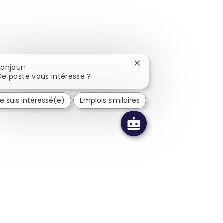
Fermer la notification d
Bonjour!
Ce poste vous intéresse ?
e suis intéressé(e)
Emplois similaires