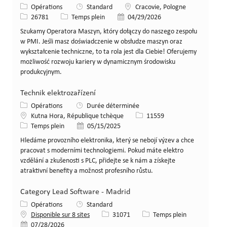
Catégorie
Lieu
Opérations
Standard
Cracovie, Pologne
Identifiant de poste
Type de poste
Date de publication
26781
Temps plein
04/29/2026
Szukamy Operatora Maszyn, który dołączy do naszego zespołu
w PMI. Jeśli masz doświadczenie w obsłudze maszyn oraz
wykształcenie techniczne, to ta rola jest dla Ciebie! Oferujemy
możliwość rozwoju kariery w dynamicznym środowisku
produkcyjnym.
Technik elektrozařízení
Catégorie
Opérations
Durée déterminée
Lieu
Identifiant de poste
Kutna Hora, République tchèque
11559
Type de poste
Date de publication
Temps plein
05/15/2025
Hledáme provozního elektronika, který se nebojí výzev a chce
pracovat s moderními technologiemi. Pokud máte elektro
vzdělání a zkušenosti s PLC, přidejte se k nám a získejte
atraktivní benefity a možnost profesního růstu.
Category Lead Software - Madrid
Catégorie
Opérations
Standard
Identifiant de poste
Type de poste
Disponible sur 8 sites
31071
Temps plein
Date de publication
07/28/2026