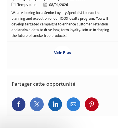
Type de poste
Date de publication
Temps plein
08/04/2026
We are looking for a Senior Loyalty Specialist to lead the
planning and execution of our IQOS loyalty program. You will
develop targeted campaigns to enhance customer retention
and analyze data to drive long-term loyalty. Join us in shaping
the future of smoke-free products!
Voir Plus
Partager cette opportunité
Partager via Facebook
Partager via Twitter
Partager via LinkedIn
Partager via courriel
Partager via p