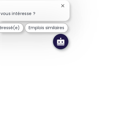
Fermer la notification du chatbot
vous intéresse ?
téressé(e)
Emplois similaires