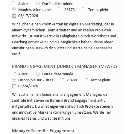
Catégorie
Autre
Durée déterminée
Lieu
Identifiant de poste
Type de poste
Munich, Allemagne
29173
Temps plein
Date de publication
06/17/2026
Wir suchen einen Praktikanten im digitalen Marketing, der in
einem dynamischen Team arbeitet und an realen Projekten
mitwirkt. Du wirst wertvolle Fähigkeiten durch Workshops und
Coaching entwickeln und die Möglichkeit haben, deine Ideen
einzubringen. Bewirb dich jetzt und starte deine Karriere bei
PMI!
BRAND ENGAGEMENT (JUNIOR-) MANAGER (M/W/D)
Catégorie
Autre
Durée déterminée
Identifiant de poste
Type de poste
Disponible sur 2 sites
29488
Temps plein
Date de publication
06/24/2026
Wir suchen einen Junior Brand Engagement Manager, der
zentrale Initiativen im Bereich Brand Engagement aktiv
mitgestaltet. Du wirst eigenverantwortlich Projekte steuern
und innovative Markenaktivierungen umsetzen. Werde Teil
unseres Teams und wachse mit uns!
Manager Scientific Engagement