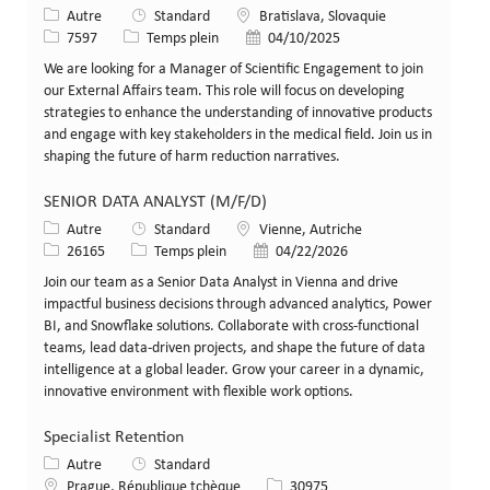
Catégorie
Lieu
Autre
Standard
Bratislava, Slovaquie
Identifiant de poste
Type de poste
Date de publication
7597
Temps plein
04/10/2025
We are looking for a Manager of Scientific Engagement to join
our External Affairs team. This role will focus on developing
strategies to enhance the understanding of innovative products
and engage with key stakeholders in the medical field. Join us in
shaping the future of harm reduction narratives.
SENIOR DATA ANALYST (M/F/D)
Catégorie
Lieu
Autre
Standard
Vienne, Autriche
Identifiant de poste
Type de poste
Date de publication
26165
Temps plein
04/22/2026
Join our team as a Senior Data Analyst in Vienna and drive
impactful business decisions through advanced analytics, Power
BI, and Snowflake solutions. Collaborate with cross-functional
teams, lead data-driven projects, and shape the future of data
intelligence at a global leader. Grow your career in a dynamic,
innovative environment with flexible work options.
Specialist Retention
Catégorie
Autre
Standard
Lieu
Identifiant de poste
Prague, République tchèque
30975