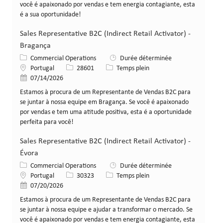
você é apaixonado por vendas e tem energia contagiante, esta
é a sua oportunidade!
Sales Representative B2C (Indirect Retail Activator) -
Bragança
Catégorie
Commercial Operations
Durée déterminée
Lieu
Identifiant de poste
Type de poste
Portugal
28601
Temps plein
Date de publication
07/14/2026
Estamos à procura de um Representante de Vendas B2C para
se juntar à nossa equipe em Bragança. Se você é apaixonado
por vendas e tem uma atitude positiva, esta é a oportunidade
perfeita para você!
Sales Representative B2C (Indirect Retail Activator) -
Évora
Catégorie
Commercial Operations
Durée déterminée
Lieu
Identifiant de poste
Type de poste
Portugal
30323
Temps plein
Date de publication
07/20/2026
Estamos à procura de um Representante de Vendas B2C para
se juntar à nossa equipe e ajudar a transformar o mercado. Se
você é apaixonado por vendas e tem energia contagiante, esta