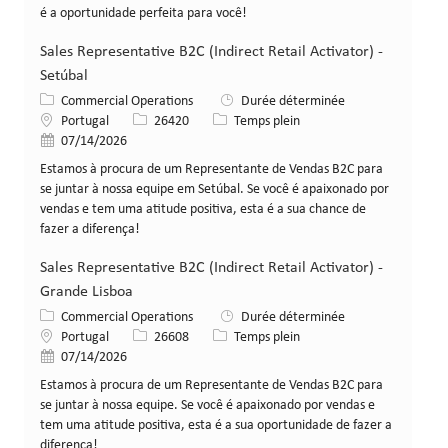
é a oportunidade perfeita para você!
Sales Representative B2C (Indirect Retail Activator) -
Setúbal
Catégorie
Commercial Operations
Durée déterminée
Lieu
Identifiant de poste
Type de poste
Portugal
26420
Temps plein
Date de publication
07/14/2026
Estamos à procura de um Representante de Vendas B2C para
se juntar à nossa equipe em Setúbal. Se você é apaixonado por
vendas e tem uma atitude positiva, esta é a sua chance de
fazer a diferença!
Sales Representative B2C (Indirect Retail Activator) -
Grande Lisboa
Catégorie
Commercial Operations
Durée déterminée
Lieu
Identifiant de poste
Type de poste
Portugal
26608
Temps plein
Date de publication
07/14/2026
Estamos à procura de um Representante de Vendas B2C para
se juntar à nossa equipe. Se você é apaixonado por vendas e
tem uma atitude positiva, esta é a sua oportunidade de fazer a
diferença!