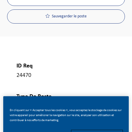
Sauvegarder le poste
ID Req
24470
Type De Poste
Temps plein
En cliquant sur « Accepter tous les cookies », vous acceptez le stockage de cookies sur
votre appareil pour améliorer la navigation sur le site, analyser son utilisation et
contribuer à nos efforts de marketing.
Date De Publication