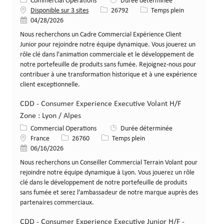
Catégorie
Commercial Operations
Durée déterminée
Identifiant de poste
Type de poste
Disponible sur 3 sites
26792
Temps plein
Date de publication
04/28/2026
Nous recherchons un Cadre Commercial Expérience Client
Junior pour rejoindre notre équipe dynamique. Vous jouerez un
rôle clé dans l'animation commerciale et le développement de
notre portefeuille de produits sans fumée. Rejoignez-nous pour
contribuer à une transformation historique et à une expérience
client exceptionnelle.
CDD - Consumer Experience Executive Volant H/F
Zone : Lyon / Alpes
Catégorie
Commercial Operations
Durée déterminée
Lieu
Identifiant de poste
Type de poste
France
26760
Temps plein
Date de publication
06/16/2026
Nous recherchons un Conseiller Commercial Terrain Volant pour
rejoindre notre équipe dynamique à Lyon. Vous jouerez un rôle
clé dans le développement de notre portefeuille de produits
sans fumée et serez l'ambassadeur de notre marque auprès des
partenaires commerciaux.
CDD - Consumer Experience Executive Junior H/F -