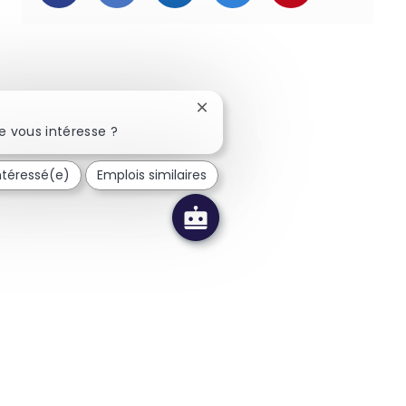
Fermer la notification du chatb
e vous intéresse ?
intéressé(e)
Emplois similaires