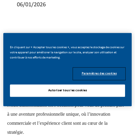
06/01/2026
Conseiller Commercial Terrain H/F
En cliquant sur « Accepter tous les cookies », vous acceptez le stockage de cookies sur
votre appareil pour améliorer la navigation sur le site, analyser son utilisation et
CDD 6 mois à partir de Juin 2026
contribuer à nos efforts de marketing.
Zone concernée : Dax/Mimizan
Paramètres des cookies
🌱
Rejoignez une transformation historique
PMI (Philip Morris International) se réinvente avec un
Autoriser tous les cookies
objectif clair : construire un avenir sans fumée.
Notre transformation est l’occasion pour vous de prendre part
à une aventure professionnelle unique, où l’innovation
commerciale et l’expérience client sont au cœur de la
stratégie.