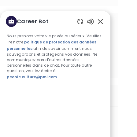
Career Bot
Obtenez des recommandations
Sons de chatbot 
d'emploi personnalisées en fonction de
Nous prenons votre vie privée au sérieux. Veuillez
lire notre
politique de protection des données
vos centres d'intérêt.
personnelles
afin de savoir comment nous
sauvegardons et protégeons vos données. Ne
communiquez pas d'autres données
Commencer
personnelles dans ce chat. Pour toute autre
question, veuillez écrire à
people.culture@pmi.com
.
Postes similaires
Obchodní zástupce na tradičním trhu / Liberecký
kraj
Catégorie
Commercial Operations
Durée déterminée