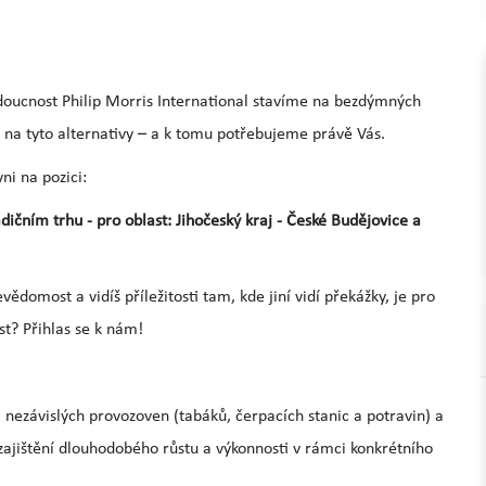
udoucnost Philip Morris International stavíme na bezdýmných
 na tyto alternativy – a k tomu potřebujeme právě Vás.
i na pozici:
ním trhu - pro oblast: Jihočeský kraj - České Budějovice a
evědomost a vidíš příležitosti tam, kde jiní vidí překážky, je pro
st? Přihlas se k nám!
nezávislých provozoven (tabáků, čerpacích stanic a potravin) a
ajištění dlouhodobého růstu a výkonnosti v rámci konkrétního