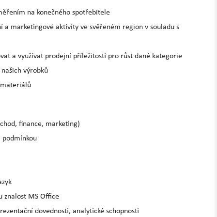
zaměřením na konečného spotřebitele
í a marketingové aktivity ve svěřeném region v souladu s
vat a využívat prodejní příležitosti pro růst dané kategorie
j našich výrobků
 materiálů
bchod, finance, marketing)
ji podmínkou
azyk
u znalost MS Office
rezentační dovednosti, analytické schopnosti