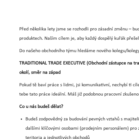
Před několika lety jsme se rozhodli pro zásadní změnu – b
produktech. Naším cílem je, aby každý dospělý kuřák přešel
Do našeho obchodního týmu hledáme nového kolegu/kolegyn
TRADITIONAL TRADE EXECUTIVE (Obchodní zástupce na tradič
okolí, směr na západ
Pokud tě baví práce s lidmi, jsi komunikativní, nechybí ti cíl
tebe tato práce ideální. Máš již podobnou pracovní zkušeno
Co u nás budeš dělat?
Budeš zodpovědný za budování pevných vztahů s majiteli 
dalšími klíčovými osobami (prodejním personálem) pro z
teritoria a jednotlivých obchodů