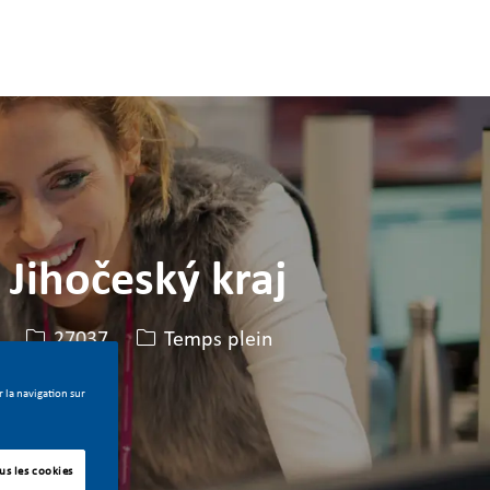
 Jihočeský kraj
Identifiant de poste
Type de poste
27037
Temps plein
 la navigation sur
us les cookies