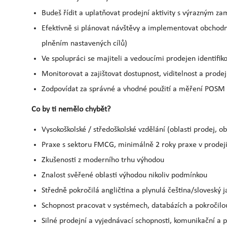
Budeš řídit a uplatňovat prodejní aktivity s výrazným 
Efektivně si plánovat návštěvy a implementovat obchodn
plněním nastavených cílů)
Ve spolupráci se majiteli a vedoucími prodejen identifiko
Monitorovat a zajištovat dostupnost, viditelnost a prode
Zodpovídat za správné a vhodné použití a měření POSM
Co by ti nemělo chybět?
Vysokoškolské / středoškolské vzdělání (oblasti prodej, o
Praxe s sektoru FMCG, minimálně 2 roky praxe v prode
Zkušenosti z moderního trhu výhodou
Znalost svěřené oblasti výhodou nikoliv podmínkou
Středně pokročilá angličtina a plynulá čeština/sloveský j
Schopnost pracovat v systémech, databázích a pokročilo
Silné prodejní a vyjednávací schopnosti, komunikační a p