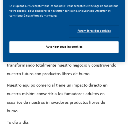
En cliquant sur « Accepter tous les cookies », vous acceptez le stockage de cookies sur
votre appareil pour améliorer la navigation sur le site, analyser son utilisation et
contribuer à nos efforts de marketing.
Paramètres des cookies
Comercial Punto de venta
Forma parte de un cambio revolucionario...
Autoriser tous les cookies
En PMI, hemos elegido hacer algo increíble. Estamos
transformando totalmente nuestro negocio y construyendo
nuestro futuro con productos libres de humo.
Nuestro equipo comercial tiene un impacto directo en
nuestra misión: convertir a los fumadores adultos en
usuarios de nuestros innovadores productos libres de
humo.
Tu día a día: