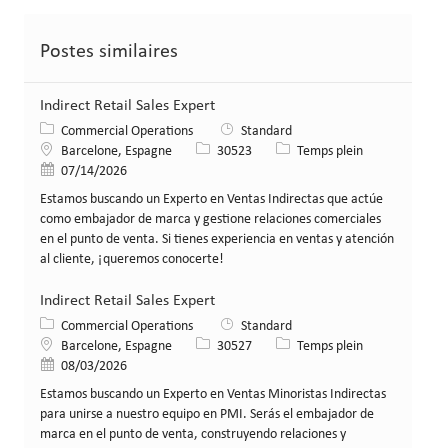
Postes similaires
Indirect Retail Sales Expert
Catégorie
Commercial Operations
Standard
Lieu
Identifiant de poste
Type de poste
Barcelone, Espagne
30523
Temps plein
Date de publication
07/14/2026
Estamos buscando un Experto en Ventas Indirectas que actúe
como embajador de marca y gestione relaciones comerciales
en el punto de venta. Si tienes experiencia en ventas y atención
al cliente, ¡queremos conocerte!
Indirect Retail Sales Expert
Catégorie
Commercial Operations
Standard
Lieu
Identifiant de poste
Type de poste
Barcelone, Espagne
30527
Temps plein
Date de publication
08/03/2026
Estamos buscando un Experto en Ventas Minoristas Indirectas
para unirse a nuestro equipo en PMI. Serás el embajador de
marca en el punto de venta, construyendo relaciones y