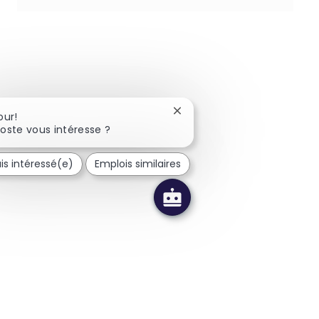
Fermer la notification du ch
our!
oste vous intéresse ?
uis intéressé(e)
Emplois similaires