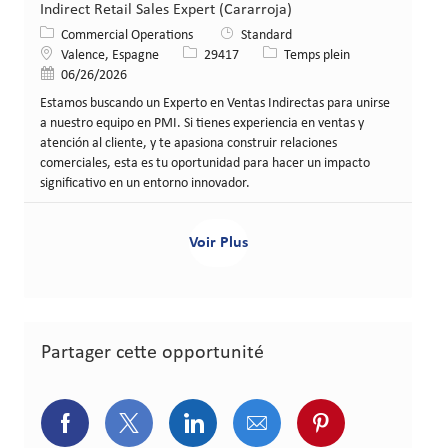
Indirect Retail Sales Expert (Cararroja)
Catégorie
Commercial Operations
Standard
Lieu
Identifiant de poste
Type de poste
Valence, Espagne
29417
Temps plein
Date de publication
06/26/2026
Estamos buscando un Experto en Ventas Indirectas para unirse
a nuestro equipo en PMI. Si tienes experiencia en ventas y
atención al cliente, y te apasiona construir relaciones
comerciales, esta es tu oportunidad para hacer un impacto
significativo en un entorno innovador.
Voir Plus
Partager cette opportunité
Partager via Facebook
Partager via Twitter
Partager via LinkedIn
Partager via courriel
Partager via p