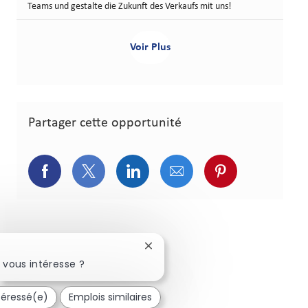
Teams und gestalte die Zukunft des Verkaufs mit uns!
Voir Plus
Partager cette opportunité
Partager via Facebook
Partager via Twitter
Partager via LinkedIn
Partager via courriel
Partager via p
Fermer la notification du chatbo
 vous intéresse ?
ntéressé(e)
Emplois similaires