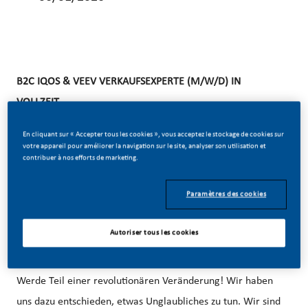
B2C IQOS & VEEV VERKAUFSEXPERTE (M/W/D) IN
VOLLZEIT
En cliquant sur « Accepter tous les cookies », vous acceptez le stockage de cookies sur
WAS WIR SUCHEN:
votre appareil pour améliorer la navigation sur le site, analyser son utilisation et
contribuer à nos efforts de marketing.
Du bist ein Verkaufstalent (m/w/d), charismatisch und
liebst den direkten Kontakt mit Konsumenten (m/w/d) im
Paramètres des cookies
persönlichen Verkaufsgespräch? Du bist ein Teamplayer
(m/w/d), kommunikationsstark und kannst Menschen
Autoriser tous les cookies
begeistern?
Werde Teil einer revolutionären Veränderung! Wir haben
uns dazu entschieden, etwas Unglaubliches zu tun. Wir sind