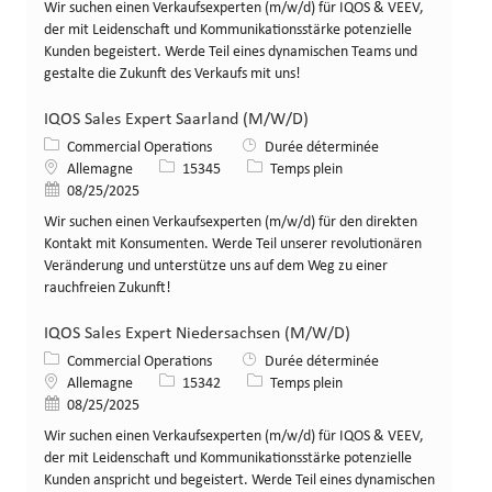
Wir suchen einen Verkaufsexperten (m/w/d) für IQOS & VEEV,
der mit Leidenschaft und Kommunikationsstärke potenzielle
Kunden begeistert. Werde Teil eines dynamischen Teams und
gestalte die Zukunft des Verkaufs mit uns!
IQOS Sales Expert Saarland (M/W/D)
Catégorie
Commercial Operations
Durée déterminée
Lieu
Identifiant de poste
Type de poste
Allemagne
15345
Temps plein
Date de publication
08/25/2025
Wir suchen einen Verkaufsexperten (m/w/d) für den direkten
Kontakt mit Konsumenten. Werde Teil unserer revolutionären
Veränderung und unterstütze uns auf dem Weg zu einer
rauchfreien Zukunft!
IQOS Sales Expert Niedersachsen (M/W/D)
Catégorie
Commercial Operations
Durée déterminée
Lieu
Identifiant de poste
Type de poste
Allemagne
15342
Temps plein
Date de publication
08/25/2025
Wir suchen einen Verkaufsexperten (m/w/d) für IQOS & VEEV,
der mit Leidenschaft und Kommunikationsstärke potenzielle
Kunden anspricht und begeistert. Werde Teil eines dynamischen