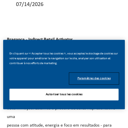
07/14/2026
Bragança - Indirect Retail Activator
En cliquant sur « Accepter tous les cookies », vous acceptez le stockage de cookies sur
votre appareil pour améliorer la navigation sur le site, analyser son utilisation et
Se gostas de desafios, estás sempre atento(a) às
contribuer à nos efforts de marketing.
oportunidades e respiras vendas, esta missão é para ti!
Paramètres des cookies
A Tabaqueira está a revolucionar o mercado e quer
Autoriser tous les cookies
acelerar essa transformação com a tua energia e
determinação. Estamos à procura de Sales Representative -
uma
pessoa com atitude, energia e foco em resultados - para