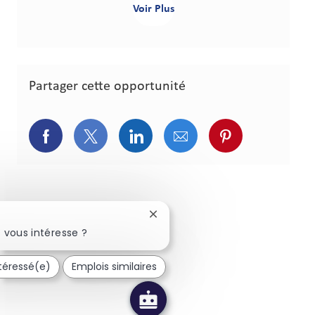
Voir Plus
Partager cette opportunité
Partager via Facebook
Partager via Twitter
Partager via LinkedIn
Partager via courriel
Partager via p
Fermer la notification du chatbo
 vous intéresse ?
ntéressé(e)
Emplois similaires