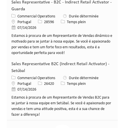
Sales Representative - B2C - Indirect Retail Activator -
Guarda
Catégorie
Commercial Operations
Durée déterminée
Lieu
Identifiant de poste
Type de poste
Portugal
28596
Temps plein
Date de publication
07/14/2026
Estamos à procura de um Representante de Vendas dinâmico e
motivado para se juntar à nossa equipe. Se você é apaixonado
por vendas e tem um forte foco em resultados, esta é a
oportunidade perfeita para você!
Sales Representative B2C (Indirect Retail Activator) -
Setúbal
Catégorie
Commercial Operations
Durée déterminée
Lieu
Identifiant de poste
Type de poste
Portugal
26420
Temps plein
Date de publication
07/14/2026
Estamos à procura de um Representante de Vendas B2C para
se juntar à nossa equipe em Setúbal. Se você é apaixonado por
vendas e tem uma atitude positiva, esta é a sua chance de
fazer a diferença!