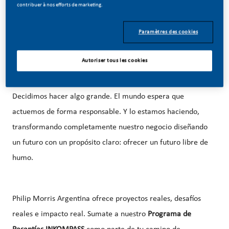
Date De Publication
contribuer à nos efforts de marketing.
06/30/2026
Paramètres des cookies
Autoriser tous les cookies
Los tiempos están cambiando en
Philip Morris Argentina
.
Decidimos hacer algo grande. El mundo espera que
actuemos de forma responsable. Y lo estamos haciendo,
transformando completamente nuestro negocio diseñando
un futuro con un propósito claro: ofrecer un futuro libre de
humo.
Philip Morris Argentina ofrece proyectos reales, desafíos
reales e impacto real. Sumate a nuestro
Programa de