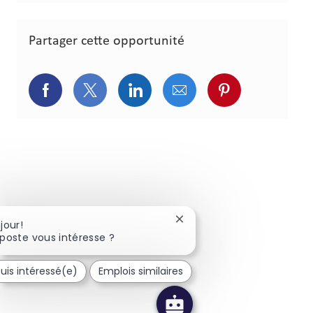
Partager cette opportunité
Partager via Facebook
Partager via Twitter
Partager via LinkedIn
Partager via courriel
Partager via p
Fermer la notification du c
jour!
poste vous intéresse ?
suis intéressé(e)
Emplois similaires