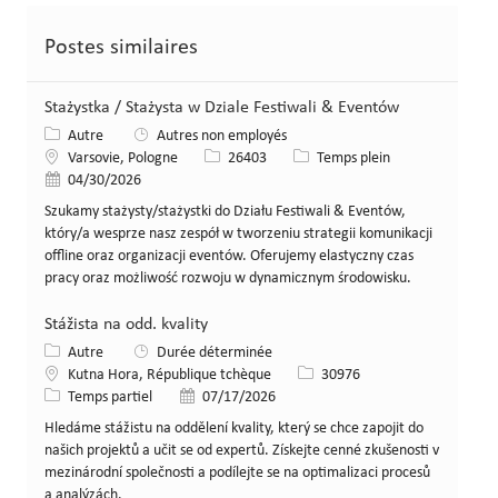
Postes similaires
Stażystka / Stażysta w Dziale Festiwali & Eventów
Catégorie
Autre
Autres non employés
Lieu
Identifiant de poste
Type de poste
Varsovie, Pologne
26403
Temps plein
Date de publication
04/30/2026
Szukamy stażysty/stażystki do Działu Festiwali & Eventów,
który/a wesprze nasz zespół w tworzeniu strategii komunikacji
offline oraz organizacji eventów. Oferujemy elastyczny czas
pracy oraz możliwość rozwoju w dynamicznym środowisku.
Stážista na odd. kvality
Catégorie
Autre
Durée déterminée
Lieu
Identifiant de poste
Kutna Hora, République tchèque
30976
Type de poste
Date de publication
Temps partiel
07/17/2026
Hledáme stážistu na oddělení kvality, který se chce zapojit do
našich projektů a učit se od expertů. Získejte cenné zkušenosti v
mezinárodní společnosti a podílejte se na optimalizaci procesů
a analýzách.