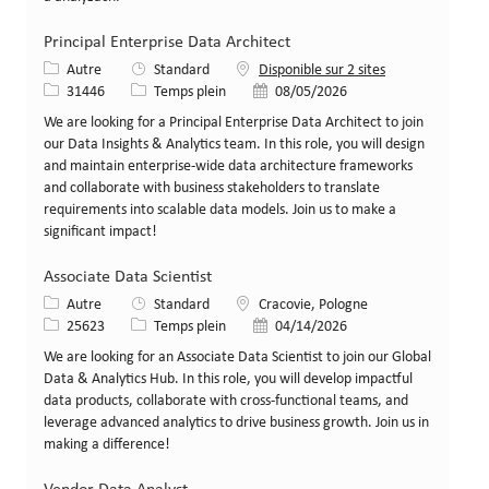
Principal Enterprise Data Architect
Catégorie
Autre
Standard
Disponible sur 2 sites
Identifiant de poste
Type de poste
Date de publication
31446
Temps plein
08/05/2026
We are looking for a Principal Enterprise Data Architect to join
our Data Insights & Analytics team. In this role, you will design
and maintain enterprise-wide data architecture frameworks
and collaborate with business stakeholders to translate
requirements into scalable data models. Join us to make a
significant impact!
Associate Data Scientist
Catégorie
Lieu
Autre
Standard
Cracovie, Pologne
Identifiant de poste
Type de poste
Date de publication
25623
Temps plein
04/14/2026
We are looking for an Associate Data Scientist to join our Global
Data & Analytics Hub. In this role, you will develop impactful
data products, collaborate with cross-functional teams, and
leverage advanced analytics to drive business growth. Join us in
making a difference!