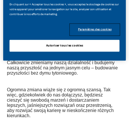
07/07/2026
En cliquant sur « Accepter tous les cookies », vous acceptez le stockage de cookies sur
votre appareil pour améliorer la navigation sur le site, analyser son utilisation et
contribuer à nos efforts de marketing.
Paramètres des cookies
TWÓRZ Z NAMI HISTORIĘ!
Autoriser tous les cookies
W PMI zdecydowaliśmy się zrobić coś niesamowitego.
Całkowicie zmieniamy naszą działalność i budujemy
naszą przyszłość na jednym jasnym celu – budowanie
przyszłości bez dymu tytoniowego.
Ogromna zmiana wiąże się z ogromną szansą. Tak
więc, gdziekolwiek do nas dołączysz, będziesz
cieszyć się swobodą marzeń i dostarczaniem
lepszych, jaśniejszych rozwiązań oraz przestrzenią,
aby rozwijać swoją karierę w nieskończenie różnych
kierunkach.