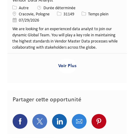
Vendor Data Analyst
Catégorie
Autre
Durée déterminée
Lieu
Identifiant de poste
Type de poste
Cracovie, Pologne
31149
Temps plein
Date de publication
07/29/2026
We are looking for an experienced data analyst to join our
dynamic Global Team. You will play a key role in maintaining
the highest standards in Vendor Master Data processes while
collaborating with stakeholders across the globe.
Voir Plus
Partager cette opportunité
Partager via Facebook
Partager via Twitter
Partager via LinkedIn
Partager via courriel
Partager via p