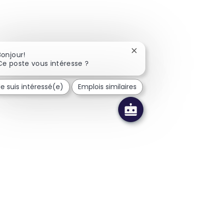
Fermer la notification d
Bonjour!
Ce poste vous intéresse ?
Je suis intéressé(e)
Emplois similaires