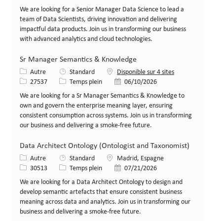
We are looking for a Senior Manager Data Science to lead a
team of Data Scientists, driving innovation and delivering
impactful data products. Join us in transforming our business
with advanced analytics and cloud technologies.
Sr Manager Semantics & Knowledge
Catégorie
Autre
Standard
Disponible sur 4 sites
Identifiant de poste
Type de poste
Date de publication
27537
Temps plein
06/10/2026
We are looking for a Sr Manager Semantics & Knowledge to
own and govern the enterprise meaning layer, ensuring
consistent consumption across systems. Join us in transforming
our business and delivering a smoke-free future.
Data Architect Ontology (Ontologist and Taxonomist)
Catégorie
Lieu
Autre
Standard
Madrid, Espagne
Identifiant de poste
Type de poste
Date de publication
30513
Temps plein
07/21/2026
We are looking for a Data Architect Ontology to design and
develop semantic artefacts that ensure consistent business
meaning across data and analytics. Join us in transforming our
business and delivering a smoke-free future.