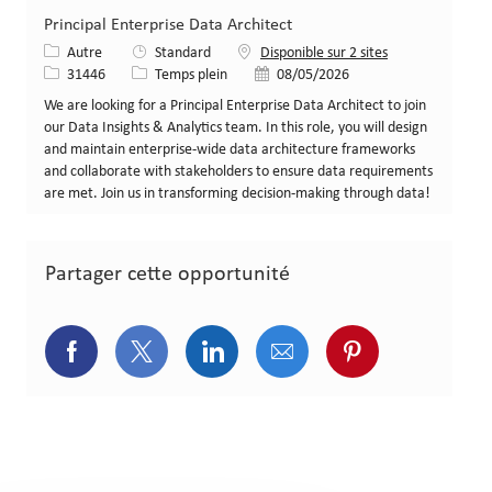
Principal Enterprise Data Architect
Catégorie
Autre
Standard
Disponible sur 2 sites
Identifiant de poste
Type de poste
Date de publication
31446
Temps plein
08/05/2026
We are looking for a Principal Enterprise Data Architect to join
our Data Insights & Analytics team. In this role, you will design
and maintain enterprise-wide data architecture frameworks
and collaborate with stakeholders to ensure data requirements
are met. Join us in transforming decision-making through data!
Partager cette opportunité
Partager via Facebook
Partager via Twitter
Partager via LinkedIn
Partager via courriel
Partager via p