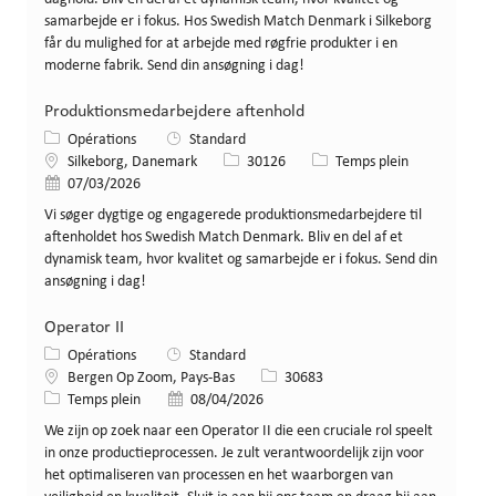
samarbejde er i fokus. Hos Swedish Match Denmark i Silkeborg
får du mulighed for at arbejde med røgfrie produkter i en
moderne fabrik. Send din ansøgning i dag!
Produktionsmedarbejdere aftenhold
Catégorie
Opérations
Standard
Lieu
Identifiant de poste
Type de poste
Silkeborg, Danemark
30126
Temps plein
Date de publication
07/03/2026
Vi søger dygtige og engagerede produktionsmedarbejdere til
aftenholdet hos Swedish Match Denmark. Bliv en del af et
dynamisk team, hvor kvalitet og samarbejde er i fokus. Send din
ansøgning i dag!
Operator II
Catégorie
Opérations
Standard
Lieu
Identifiant de poste
Bergen Op Zoom, Pays-Bas
30683
Type de poste
Date de publication
Temps plein
08/04/2026
We zijn op zoek naar een Operator II die een cruciale rol speelt
in onze productieprocessen. Je zult verantwoordelijk zijn voor
het optimaliseren van processen en het waarborgen van