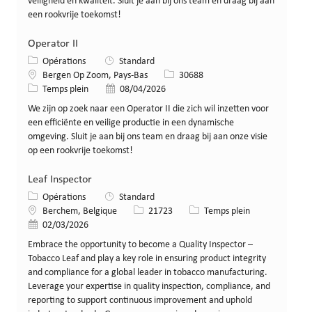
veiligheid en kwaliteit. Sluit je aan bij ons team en draag bij aan
een rookvrije toekomst!
Operator II
Catégorie
Opérations
Standard
Lieu
Identifiant de poste
Bergen Op Zoom, Pays-Bas
30688
Type de poste
Date de publication
Temps plein
08/04/2026
We zijn op zoek naar een Operator II die zich wil inzetten voor
een efficiënte en veilige productie in een dynamische
omgeving. Sluit je aan bij ons team en draag bij aan onze visie
op een rookvrije toekomst!
Leaf Inspector
Catégorie
Opérations
Standard
Lieu
Identifiant de poste
Type de poste
Berchem, Belgique
21723
Temps plein
Date de publication
02/03/2026
Embrace the opportunity to become a Quality Inspector –
Tobacco Leaf and play a key role in ensuring product integrity
and compliance for a global leader in tobacco manufacturing.
Leverage your expertise in quality inspection, compliance, and
reporting to support continuous improvement and uphold