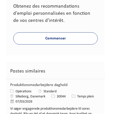
Obtenez des recommandations
d'emploi personnalisées en fonction
de vos centres d'intérêt.
Commencer
Postes similaires
Produktionsmedarbejdere daghold
Catégorie
Opérations
Standard
Lieu
Identifiant de poste
Type de poste
Silkeborg, Danemark
30044
Temps plein
Date de publication
07/03/2026
Vi søger engagerede produktionsmedarbejdere til vores
daghold. Bliv en del af et dynamisk team, hvor kvalitet og