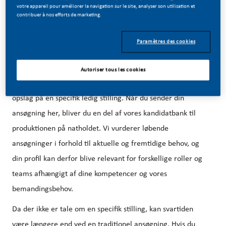
votre appareil pour améliorer la navigation sur le site, analyser son utilisation et
contribuer à nos efforts de marketing.
Paramètres des cookies
Uopfordret ansøgning til produktionen på nat
hold
Autoriser tous les cookies
Bemærk: Dette er en uopfordret ansøgning og ikke et
opslag på en specifik ledig stilling. Når du sender din
ansøgning her, bliver du en del af vores kandidatbank til
produktionen på natholdet. Vi vurderer løbende
ansøgninger i forhold til aktuelle og fremtidige behov, og
din profil kan derfor blive relevant for forskellige roller og
teams afhængigt af dine kompetencer og vores
bemandingsbehov.
Da der ikke er tale om en specifik stilling, kan svartiden
være længere end ved en traditionel ansøgning. Hvis du