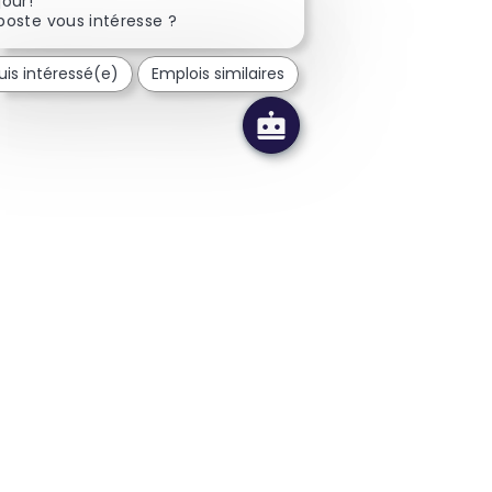
our!
poste vous intéresse ?
uis intéressé(e)
Emplois similaires