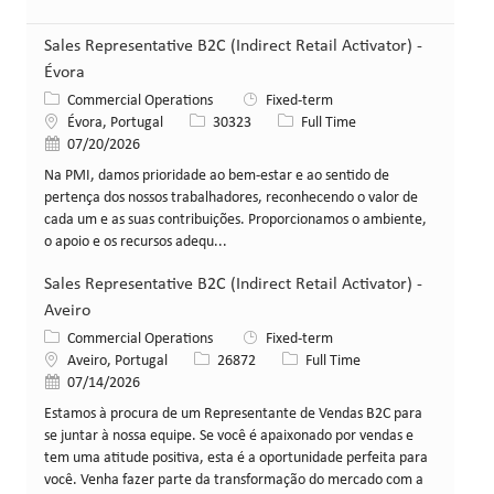
Sales Representative B2C (Indirect Retail Activator) -
Évora
Category
Commercial Operations
Fixed-term
Location
Job Id
Job Type
Évora, Portugal
30323
Full Time
Posted Date
07/20/2026
Na PMI, damos prioridade ao bem-estar e ao sentido de
pertença dos nossos trabalhadores, reconhecendo o valor de
cada um e as suas contribuições. Proporcionamos o ambiente,
o apoio e os recursos adequ...
Sales Representative B2C (Indirect Retail Activator) -
Aveiro
Category
Commercial Operations
Fixed-term
Location
Job Id
Job Type
Aveiro, Portugal
26872
Full Time
Posted Date
07/14/2026
Estamos à procura de um Representante de Vendas B2C para
se juntar à nossa equipe. Se você é apaixonado por vendas e
tem uma atitude positiva, esta é a oportunidade perfeita para
você. Venha fazer parte da transformação do mercado com a