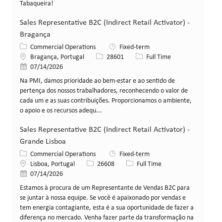
Tabaqueira!
Sales Representative B2C (Indirect Retail Activator) -
Bragança
Category
Commercial Operations
Fixed-term
Location
Job Id
Job Type
Bragança, Portugal
28601
Full Time
Posted Date
07/14/2026
Na PMI, damos prioridade ao bem-estar e ao sentido de
pertença dos nossos trabalhadores, reconhecendo o valor de
cada um e as suas contribuições. Proporcionamos o ambiente,
o apoio e os recursos adequ...
Sales Representative B2C (Indirect Retail Activator) -
Grande Lisboa
Category
Commercial Operations
Fixed-term
Location
Job Id
Job Type
Lisboa, Portugal
26608
Full Time
Posted Date
07/14/2026
Estamos à procura de um Representante de Vendas B2C para
se juntar à nossa equipe. Se você é apaixonado por vendas e
tem energia contagiante, esta é a sua oportunidade de fazer a
diferença no mercado. Venha fazer parte da transformação na