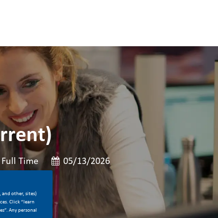
orrent)
b Type
Posted Date
Full Time
05/13/2026
 and other, sites)
es. Click “learn
ces”. Any personal