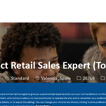
Skip to main content
Skip to main content
ct Retail Sales Expert (T
Location
Job Id
Jo
Standard
Valencia, Spain
26769
 and similar technologies to give you a personalized experience (to suit your online behavior on this,
Apply Now
Save job
ontent, and communications; to improve the site; to operate the site; and to remember your preferenc
 details, or to adjust the settings. You can change your mind at any time by visiting “cookie preferen