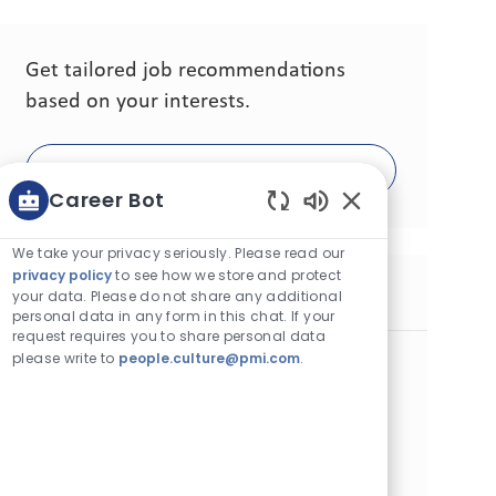
Get tailored job recommendations
based on your interests.
Get Started
Career Bot
Enabled Chatbot 
We take your privacy seriously. Please read our
privacy policy
to see how we store and protect
Similar Jobs
your data. Please do not share any additional
personal data in any form in this chat. If your
request requires you to share personal data
Indirect Retail Sales Expert
please write to
people.culture@pmi.com
.
Category
Commercial Operations
Standard
Location
Job Id
Job Type
Valencia, Spain
31290
Full Time
Posted Date
08/04/2026
Estamos buscando un Experto en Ventas Indirectas para
unirse a nuestro equipo y ser el embajador de nuestras