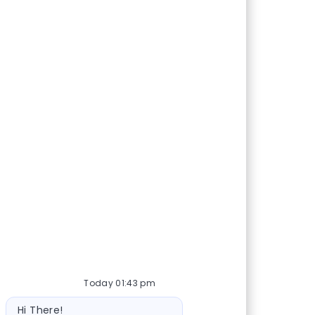
Today 01:43 pm
Bot message
Hi There!