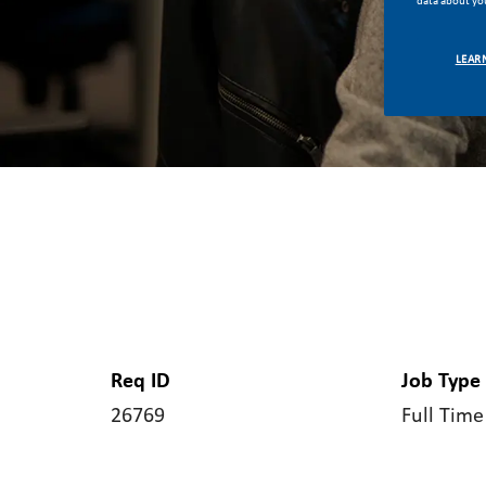
data about you
LEAR
Req ID
Job Type
26769
Full Time