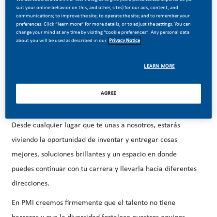
suit your online behavior on this, and other, sites) for our ads, content, and
communications; to improve the site; to operate the site; and to remember your
preferences. Click “learn more” for more details, or to adjust the settings. You can
change your mind at any time by visiting “cookie preferences”. Any personal data
about you will be used as described in our
Privacy Notice
En PMI, hemos decidido hacer algo increíble. Estamos
transformando completamente nuestra compañía y
LEARN MORE
diseñando un futuro con un propósito claro: ofrecer un
futuro libre de humo.
AGREE
¡Con grandes cambios vienen grandes oportunidades!
Desde cualquier lugar que te unas a nosotros, estarás
viviendo la oportunidad de inventar y entregar cosas
mejores, soluciones brillantes y un espacio en donde
puedes continuar con tu carrera y llevarla hacia diferentes
direcciones.
En PMI creemos firmemente que el talento no tiene