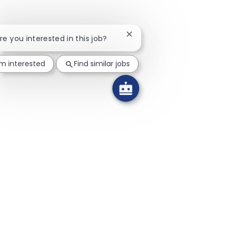
Close chatbot notification
Are you interested in this job?
'm interested
Find similar jobs