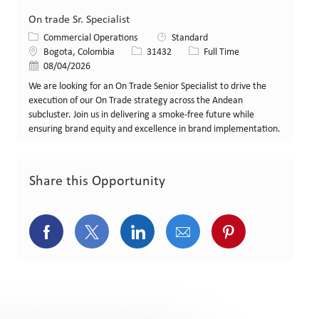
On trade Sr. Specialist
Category
Commercial Operations
Standard
Location
Job Id
Job Type
Bogota, Colombia
31432
Full Time
Posted Date
08/04/2026
We are looking for an On Trade Senior Specialist to drive the
execution of our On Trade strategy across the Andean
subcluster. Join us in delivering a smoke-free future while
ensuring brand equity and excellence in brand implementation.
Share this Opportunity
Share via Facebook
Share via twitter
Share via LinkedIn
Share via email
Share via pint