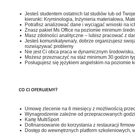
Jesteś studentem ostatnich lat studiów lub od Twoj
kierunki: Kryminologia, Inżynieria materiałowa, Ma
Potrafisz analizować dane i wyciągać wnioski na 
Znasz pakiet Ms Office na poziomie minimum śred
Masz zdolności analityczne – lubisz pracować z da
Jesteś komunikatywna/y, dobrze organizujesz swoją
rozwiązywać problemy
Nie jest Ci obca praca w dynamicznym środowisku, 
Możesz przeznaczyć na staż minimum 30 godzin ty
Posługujesz się językiem angielskim na poziomi
CO CI OFERUJEMY?
Umowę zlecenie na 6 miesięcy z możliwością prze
Wynagrodzenie zależne od przepracowanych godzin,
Kartę MultiSport
Dofinansowanie do korzystania z restauracji firmowe
Dostęp do wewnętrznych platform szkoleniowych, 