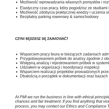
Możliwość wprowadzania własnych pomysłów i rozw
Elastyczny czas pracy, który pogodzisz ze studiam
Możliwość zdobycia praktycznej wiedzy i uczenia 
Bezpłatny parking rowerowy & samochodowy
CZYM BĘDZIESZ SIĘ ZAJMOWAĆ?
Wsparciem pracy biura w bieżących zadaniach admi
Przygotowywaniem próbek do analizy zgodnie z o
Wstępną analizą i rejestrowaniem próbek w system
Udziałem w organizacji i koordynacji inspekcji
Wsparciem realizacji projektów prowadzonych przez
Dbałością o porządek w dokumentacji oraz bazach 
At PMI we run the business in line with ethical princi
chances and fair treatment. If you find anything that viol
process, you may contact our Ethics and Compliance