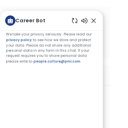
Get tailored job recommendations
Career Bot
based on your interests.
Enabled Chatbot
We take your privacy seriously. Please read our
privacy policy
to see how we store and protect
Get Started
your data. Please do not share any additional
personal data in any form in this chat. If your
request requires you to share personal data
please write to
people.culture@pmi.com
.
Similar Jobs
Radca Prawny
Category
Legal & Compliance
Standard
Location
Job Id
Job Type
Warsaw, Poland
30451
Full Time
Posted Date
07/09/2026
Szukamy Radcy Prawnego, który dołączy do naszego
zespołu i pomoże w tworzeniu strategii prawnych oraz