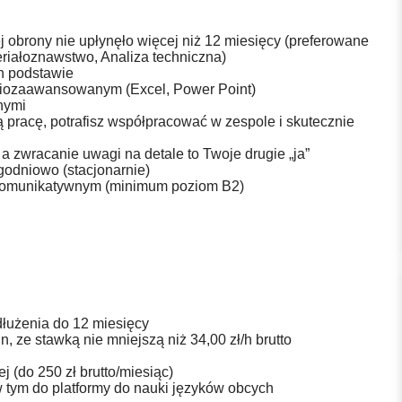
ej obrony nie upłynęło więcej niż 12 miesięcy (preferowane
teriałoznawstwo, Analiza techniczna)
ich podstawie
niozaawansowanym (Excel, Power Point)
nymi
 pracę, potrafisz współpracować w zespole i skutecznie
a zwracanie uwagi na detale to Twoje drugie „ja”
godniowo (stacjonarnie)
e komunikatywnym (minimum poziom B2)
dłużenia do 12 miesięcy
 ze stawką nie mniejszą niż 34,00 zł/h brutto
j (do 250 zł brutto/miesiąc)
w tym do platformy do nauki języków obcych