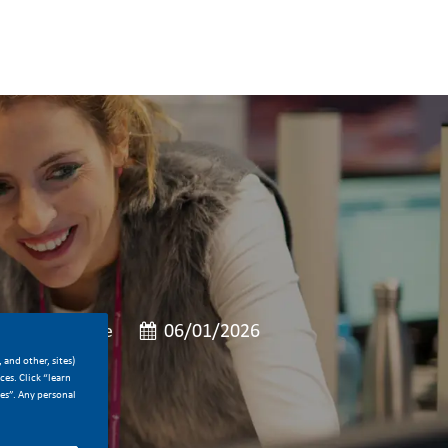
Job Type
Posted Date
Full Time
06/01/2026
 and other, sites)
es. Click “learn
ces”. Any personal