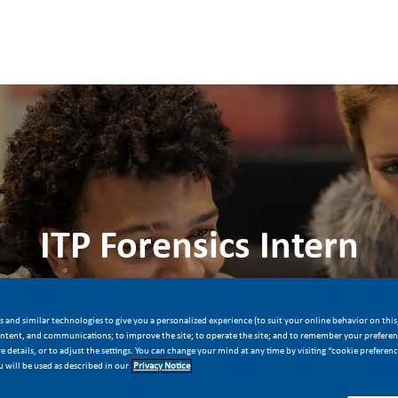
Skip to main content
Skip to main content
ITP Forensics Intern
Location
Job Id
her Non-Employee
Krakow, Poland
27825
 and similar technologies to give you a personalized experience (to suit your online behavior on this,
ontent, and communications; to improve the site; to operate the site; and to remember your preferenc
 details, or to adjust the settings. You can change your mind at any time by visiting “cookie preferen
Apply Now
Save job
 will be used as described in our
Privacy Notice