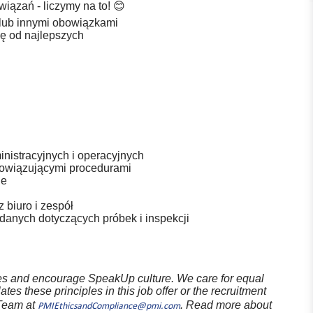
iązań - liczymy na to!
😊
i lub innymi obowiązkami
się od najlepszych
nistracyjnych i operacyjnych
bowiązującymi procedurami
ie
 biuro i zespół
danych dotyczących próbek i inspekcji
ples and encourage SpeakUp culture. We care for equal
ates these principles in this job offer or the recruitment
 Team at
. Read more about
PMIEthicsandCompliance@pmi.com