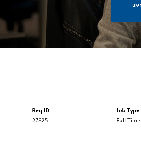
LEAR
Req ID
Job Type
27825
Full Time