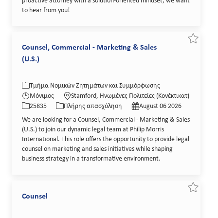
proactive attorney with a solution-oriented mindset, we want
to hear from you!
Εξοικον
Counsel, Commercial - Marketing & Sales
(U.S.)
Κατηγορία
Τοποθεσία
Τμήμα Νομικών Ζητημάτων και Συμμόρφωσης
Κωδικός θέσης εργασίας
Τύπος εργασίας
Ημερομηνία δημοσίευσης
Μόνιμος
Stamford, Ηνωμένες Πολιτείες (Κονέκτικατ)
25835
Πλήρης απασχόληση
August 06 2026
We are looking for a Counsel, Commercial - Marketing & Sales
(U.S.) to join our dynamic legal team at Philip Morris
International. This role offers the opportunity to provide legal
counsel on marketing and sales initiatives while shaping
business strategy in a transformative environment.
Εξοικον
Counsel