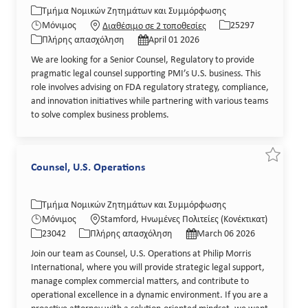
Κατηγορία
Κωδικός θέσης εργασί
Τμήμα Νομικών Ζητημάτων και Συμμόρφωσης
Τύπος εργασίας
Ημερομηνία δημοσίευσης
Μόνιμος
25297
Διαθέσιμο σε 2 τοποθεσίες
Πλήρης απασχόληση
April 01 2026
We are looking for a Senior Counsel, Regulatory to provide
pragmatic legal counsel supporting PMI’s U.S. business. This
role involves advising on FDA regulatory strategy, compliance,
and innovation initiatives while partnering with various teams
to solve complex business problems.
Εξοικον
Counsel, U.S. Operations
Κατηγορία
Τοποθεσία
Τμήμα Νομικών Ζητημάτων και Συμμόρφωσης
Κωδικός θέσης εργασίας
Τύπος εργασίας
Ημερομηνία δημοσίευσης
Μόνιμος
Stamford, Ηνωμένες Πολιτείες (Κονέκτικατ)
23042
Πλήρης απασχόληση
March 06 2026
Join our team as Counsel, U.S. Operations at Philip Morris
International, where you will provide strategic legal support,
manage complex commercial matters, and contribute to
operational excellence in a dynamic environment. If you are a