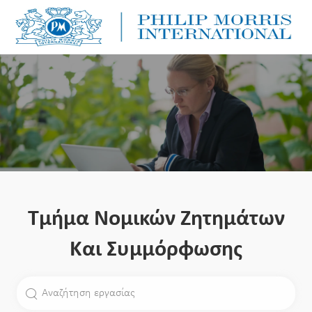
Skip to main content
Skip to main content
-
-
Τμήμα Νομικών Ζητημάτων
Και Συμμόρφωσης
Αναζήτηση θέσεως εργασίας