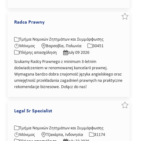
Εξοικον
Radca Prawny
Κατηγορία
Τοποθεσία
Κωδικός θέσης εργασίας
Τμήμα Νομικών Ζητημάτων και Συμμόρφωσης
Τύπος εργασίας
Ημερομηνία δημοσίευσης
Μόνιμος
Βαρσοβία, Πολωνία
30451
Πλήρης απασχόληση
July 09 2026
Szukamy Radcy Prawnego z minimum 3-letnim
doświadczeniem w renomowanej kancelarii prawnej.
Wymagana bardzo dobra znajomość języka angielskiego oraz
umiejętność przekładania zagadnień prawnych na praktyczne
rekomendacje biznesowe. Dołącz do nas!
Εξοικονό
Legal Sr Specialist
Κατηγορία
Τοποθεσία
Κωδικός θέσης εργασίας
Τμήμα Νομικών Ζητημάτων και Συμμόρφωσης
Τύπος εργασίας
Ημερομηνία δημοσίευσης
Μόνιμος
Τζακάρτα, Ινδονησία
31174