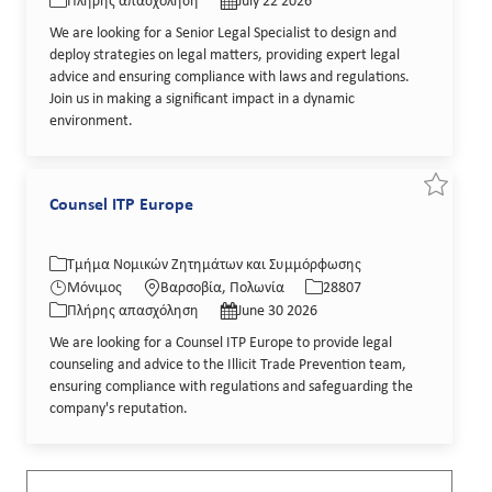
Πλήρης απασχόληση
July 22 2026
We are looking for a Senior Legal Specialist to design and
deploy strategies on legal matters, providing expert legal
advice and ensuring compliance with laws and regulations.
Join us in making a significant impact in a dynamic
environment.
Εξοικον
Counsel ITP Europe
Κατηγορία
Τοποθεσία
Κωδικός θέσης εργασίας
Τμήμα Νομικών Ζητημάτων και Συμμόρφωσης
Τύπος εργασίας
Ημερομηνία δημοσίευσης
Μόνιμος
Βαρσοβία, Πολωνία
28807
Πλήρης απασχόληση
June 30 2026
We are looking for a Counsel ITP Europe to provide legal
counseling and advice to the Illicit Trade Prevention team,
ensuring compliance with regulations and safeguarding the
company's reputation.