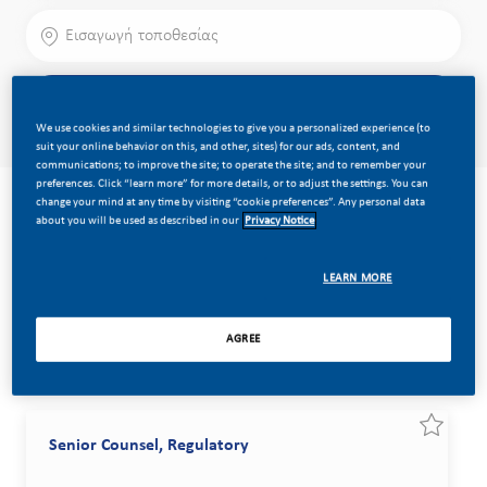
Εισαγωγή τοποθεσίας
Αναζήτηση
We use cookies and similar technologies to give you a personalized experience (to
suit your online behavior on this, and other, sites) for our ads, content, and
communications; to improve the site; to operate the site; and to remember your
preferences. Click “learn more” for more details, or to adjust the settings. You can
change your mind at any time by visiting “cookie preferences”. Any personal data
Τμήμα Νομικών Ζητημάτων και Συμμόρφωσης
about you will be used as described in our
Privacy Notice
Απαλοιφή Όλων
the results are updated
LEARN MORE
Αναζήτηση από την παρακάτω λίστα
AGREE
Filter
Ταξινόμηση κατά:
Εξοικον
Senior Counsel, Regulatory