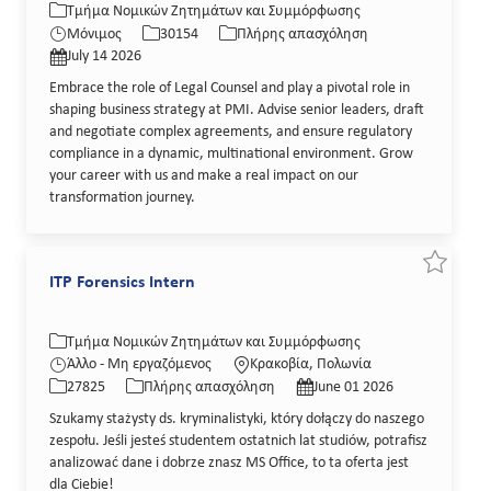
Κατηγορία
Κωδικός θέσης εργασίας
Τύπος εργασίας
Τμήμα Νομικών Ζητημάτων και Συμμόρφωσης
Ημερομηνία δημοσίευσης
Μόνιμος
30154
Πλήρης απασχόληση
July 14 2026
Embrace the role of Legal Counsel and play a pivotal role in
shaping business strategy at PMI. Advise senior leaders, draft
and negotiate complex agreements, and ensure regulatory
compliance in a dynamic, multinational environment. Grow
your career with us and make a real impact on our
transformation journey.
Εξοικον
ITP Forensics Intern
Κατηγορία
Τοποθεσία
Τμήμα Νομικών Ζητημάτων και Συμμόρφωσης
Κωδικός θέσης εργασίας
Τύπος εργασίας
Ημερομηνία δημοσίευσης
Άλλο - Μη εργαζόμενος
Κρακοβία, Πολωνία
27825
Πλήρης απασχόληση
June 01 2026
Szukamy stażysty ds. kryminalistyki, który dołączy do naszego
zespołu. Jeśli jesteś studentem ostatnich lat studiów, potrafisz
analizować dane i dobrze znasz MS Office, to ta oferta jest
dla Ciebie!