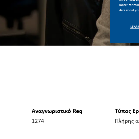
more” for more
data about you
LEAR
Αναγνωριστικό Req
Τύπος Ε
1274
Πλήρης 