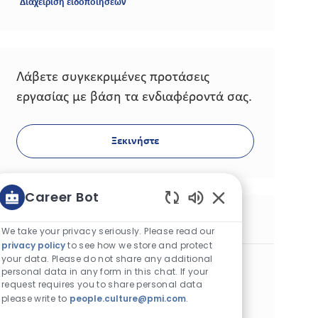
Διαχείριση ειδοποιήσεων
Λάβετε συγκεκριμένες προτάσεις
εργασίας με βάση τα ενδιαφέροντά σας.
Ξεκινήστε
Career Bot
Enabled Chatbot S
Παρόμοιες θέσεις εργασίας
We take your privacy seriously. Please read our
privacy policy
to see how we store and protect
your data. Please do not share any additional
フィールドセールス（関西中部）
personal data in any form in this chat. If your
Κατηγορία
Commercial Operations
Μόνιμος
request requires you to share personal data
Κωδικός θέσης εργασίας
Διαθέσιμο σε 2 τοποθεσίες
1275
please write to
people.culture@pmi.com
.
Τύπος εργασίας
Ημερομηνία δημοσίευσης
Πλήρης απασχόληση
04/08/2026