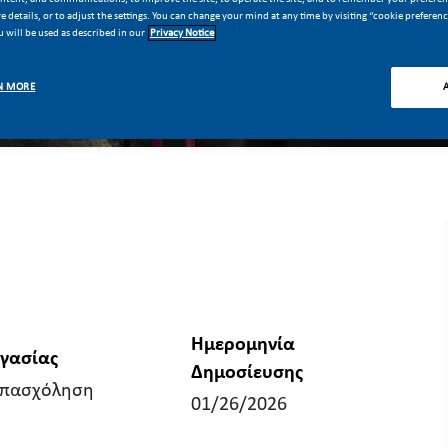
 details, or to adjust the settings. You can change your mind at any time by visiting “cookie preferen
 will be used as described in our
Privacy Notice
N MORE
Ημερομηνία
ργασίας
Δημοσίευσης
απασχόληση
01/26/2026