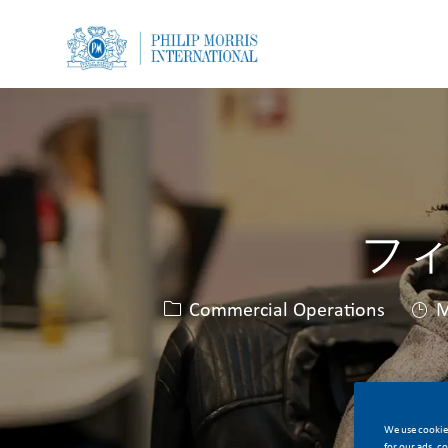
-
-
フ
Κατηγορία
Commercial Operations
Μ
We use cookies
for our ads, c