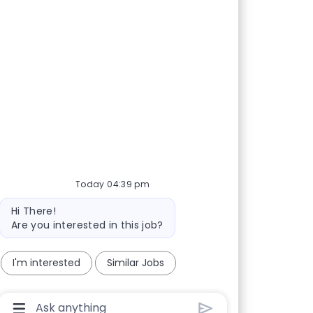
Today 04:39 pm
Bot message
Hi There!
Are you interested in this job?
I'm interested
Similar Jobs
Chatbot User Input Box With Send Button