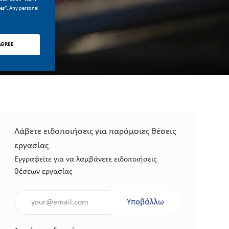
ces”. Any personal
AGREE
Λάβετε ειδοποιήσεις για παρόμοιες θέσεις
εργασίας
Εγγραφείτε για να λαμβάνετε ειδοποιήσεις
θέσεων εργασίας
Εισάγετε τη διεύθυνση ηλεκτρονικού ταχυδρομείου (απαιτείται)
Υποβάλλω