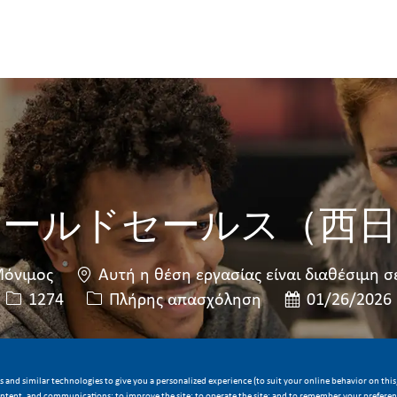
Skip to main content
Skip to main content
ィールドセールス（西日
όνιμος
Αυτή η θέση εργασίας είναι διαθέσιμη σ
Κωδικός θέσης εργασίας
Τύπος εργασίας
Ημερομηνία δη
1274
Πλήρης απασχόληση
01/26/2026
κάνετε αίτηση τώρα
Εξοικονόμηση εργασίας
 and similar technologies to give you a personalized experience (to suit your online behavior on this,
ontent, and communications; to improve the site; to operate the site; and to remember your preferenc