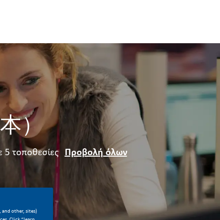
本）
ε 5 τοποθεσίες
Προβολή όλων
μοσίευσης
 and other, sites)
es. Click “learn