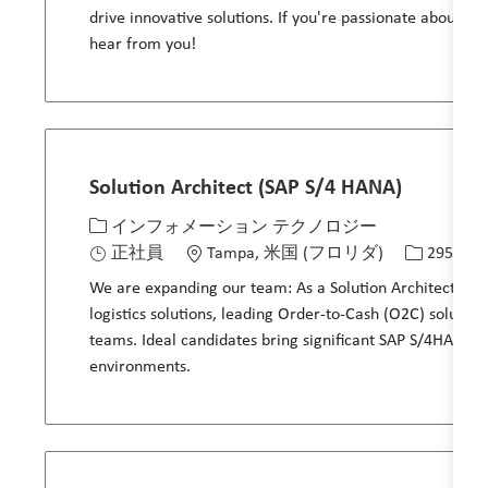
drive innovative solutions. If you're passionate about sh
hear from you!
Solution Architect (SAP S/4 HANA)
カテゴリー
場所
求人ID
インフォメーション テクノロジー
正社員
Tampa, 米国 (フロリダ)
29547
We are expanding our team: As a Solution Architect (SA
logistics solutions, leading Order-to-Cash (O2C) solution
teams. Ideal candidates bring significant SAP S/4HANA 
environments.