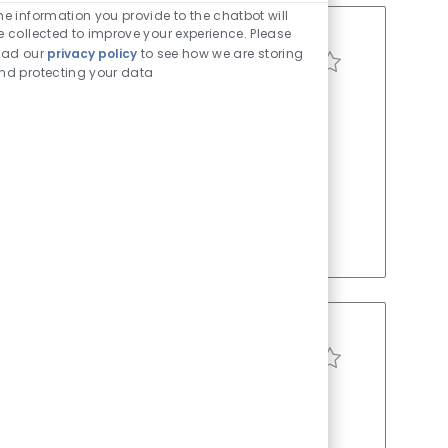
he information you provide to the chatbot will
e collected to improve your experience. Please
ead our
privacy policy
to see how we are storing
求人を保存 IT Data & A
nd protecting your data
ID
役職
投稿日
8104
フルタイム
6月 03 2026
t Director and drive enterprise-wide data,
ives, collaborate with C-suite leaders, and
Fortune 100 company. Make a measurable
求人を保存 Senior Solu
役職
投稿日
フルタイム
6月 30 2026