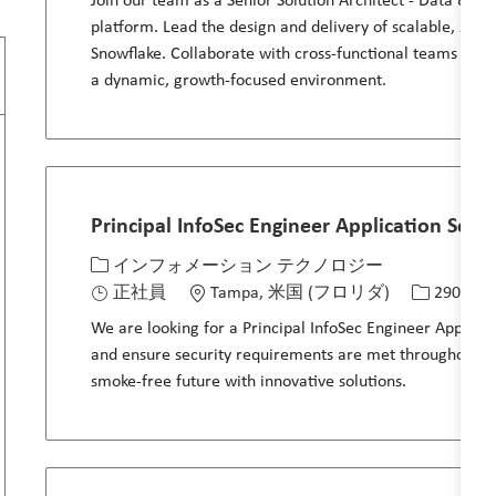
Join our team as a Senior Solution Architect - Data & AI
platform. Lead the design and delivery of scalable, secu
Snowflake. Collaborate with cross-functional teams to dr
a dynamic, growth-focused environment.
Principal InfoSec Engineer Application Secur
カテゴリー
場所
求人ID
インフォメーション テクノロジー
正社員
Tampa, 米国 (フロリダ)
29084
We are looking for a Principal InfoSec Engineer Applicati
and ensure security requirements are met throughout the 
smoke-free future with innovative solutions.