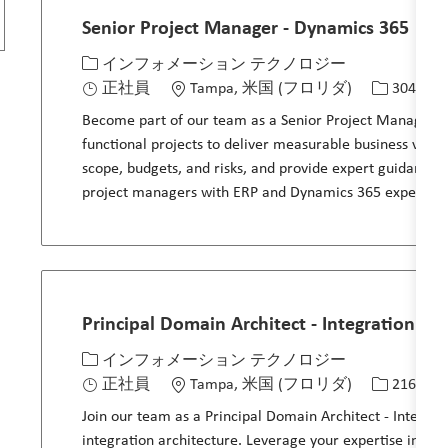
Senior Project Manager - Dynamics 365
カテゴリー
場所
求人ID
インフォメーション テクノロジー
正社員
Tampa, 米国 (フロリダ)
30454
Become part of our team as a Senior Project Manager –
functional projects to deliver measurable business val
scope, budgets, and risks, and provide expert guidance t
project managers with ERP and Dynamics 365 expertise
Principal Domain Architect - Integration
カテゴリー
場所
求人ID
インフォメーション テクノロジー
正社員
Tampa, 米国 (フロリダ)
21613
Join our team as a Principal Domain Architect - Integra
integration architecture. Leverage your expertise in c