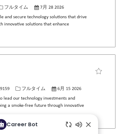
役職
投稿日
フルタイム
7月 28 2026
ble and secure technology solutions that drive
th innovative solutions that enhance
求人を保存 Director, I
ID
役職
投稿日
9159
フルタイム
6月 15 2026
 to lead our technology investments and
aping a smoke-free future through innovative
Career Bot
Enabled Chatbot So