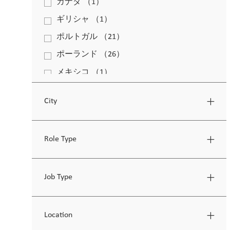
カナダ
（
1
）
求人
ギリシャ
（
1
）
求人
ポルトガル
（
21
）
求人
ポーランド
（
26
）
求人
メキシコ
（
1
）
求人
南アフリカ
（
1
）
求人
City
日本
（
1
）
求人
米国 (コネチカット)
（
2
）
求人
Role Type
米国 (フロリダ)
（
8
）
求人
英国
（
2
）
求人
Job Type
Location