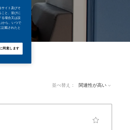
当サイト及びそ
ること、並びに
する場合又は設
｣から、いつで
に記載されたと
に同意します
並べ替え：
求人を保存 Solutions