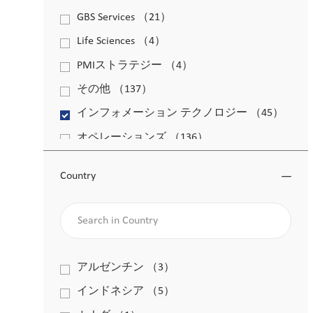
求人
GBS Services
（
21
）
求人
Life Sciences
（
4
）
求人
PMIストラテジー
（
4
）
求人
その他
（
137
）
求人
インフォメーション テクノロジー
（
45
）
求人
オペレーションズ
（
136
）
求人
グローバル コミュニケーションズ
（
2
）
求人
Country
ジェネラルマネージメント
（
3
）
求人
Search in Country
ピープル&カルチャー
（
30
）
求人
ファイナンス
（
22
）
求人
ワークプレイス エクスペリエンス
（
2
）
Country
アルゼンチン
（
3
）
求人
求人
法務＆コンプライアンス
（
8
）
インドネシア
（
5
）
求人
求人