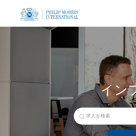
-
-
イン
役職を検索