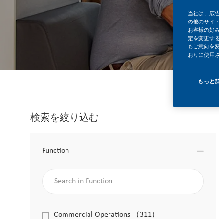
当社は、広
の他のサイ
お客様の好
定を変更する
もご意向を
おりに使用
もっと
検索を絞り込む
Function
Search in Function
Function
Commercial Operations
（
311
）