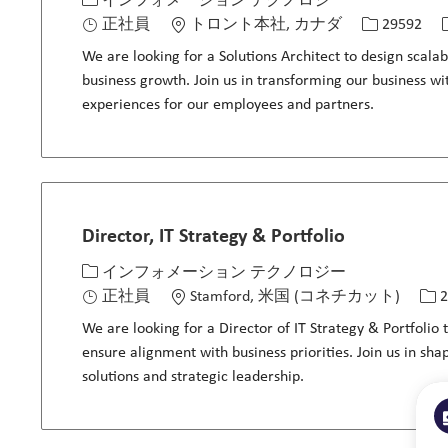
カテゴリー
場所
求人ID
インフォメーション テクノロジー
正社員
トロント本社, カナダ
29592
We are looking for a Solutions Architect to design scala
business growth. Join us in transforming our business wi
experiences for our employees and partners.
Director, IT Strategy & Portfolio
カテゴリー
場所
求人
インフォメーション テクノロジー
正社員
Stamford, 米国 (コネチカット)
2
We are looking for a Director of IT Strategy & Portfolio
ensure alignment with business priorities. Join us in sh
solutions and strategic leadership.