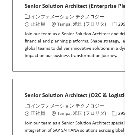
Senior Solution Architect (Enterprise Plann
カテゴリー
場所
求人ID
インフォメーション テクノロジー
正社員
Tampa, 米国 (フロリダ)
29545
Join our team as a Senior Solution Architect and drive t
financial and planning platforms. Shape strategy, lead ar
global teams to deliver innovative solutions in a dynam
impact on our business transformation journey.
Senior Solution Architect (O2C & Logistics)
カテゴリー
場所
求人ID
インフォメーション テクノロジー
正社員
Tampa, 米国 (フロリダ)
29518
Join our team as a Senior Solution Architect specializing
integration of SAP S/4HANA solutions across global busi