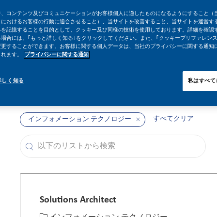
告、コンテンツ及びコミュニケーションがお客様個人に適したものになるようにすること（
トにおけるお客様の行動に適合させること）、当サイトを改善すること、当サイトを運営す
みを記憶することを目的として、クッキー及び同様の技術を使用しております。詳細を確認
場合には、｢もっと詳しく知る｣をクリックしてください。また、｢クッキープリファレンス
変更することができます。お客様に関する個人データは、当社のプライバシーに関する通知
されます。
プライバシーに関する通知
詳しく知る
私はすべて
すべてクリア
インフォメーション テクノロジー
以下のリストから検索
the results are updated
Solutions Architect