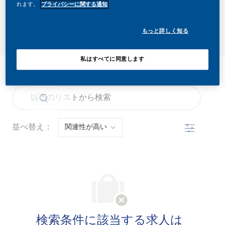
れます。
プライバシーに関する通知
検索
もっと詳しく知る
私はすべてに同意します
すべてクリア
スモークフリー製品
the results are updated
以下のリストから検索
フィルター
並べ替え：
検索条件に該当する求人は