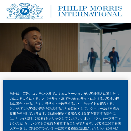
Skip to main content
Skip to main content
-
-
スモークフリー製品
当社は、広告、コンテンツ及びコミュニケーションがお客様個人に適したも
のになるようにすること（当サイト及びその他のサイトにおけるお客様の行
動に適合させること）、当サイトを改善すること、当サイトを運営するこ
役職を検索
と、並びにお客様の好みを記憶することを目的として、クッキー及び同様の
技術を使用しております。詳細を確認する場合又は設定を変更する場合に
は、｢もっと詳しく知る｣をクリックしてください。また、｢クッキープリファ
場所を入力してください
レンス｣から、いつでもご意向を変更することができます。お客様に関する個
人データは、当社のプライバシーに関する通知に記載されたとおりに使用さ