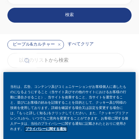
検索
すべてクリア
ピープル&カルチャー
the results are updated
以下のリストから検索
フィルター
並べ替え：
当社は、広告、コンテンツ及びコミュニケーションがお客様個人に適したも
のになるようにすること（当サイト及びその他のサイトにおけるお客様の行
動に適合させること）、当サイトを改善すること、当サイトを運営するこ
Early Career Opportunities - Join Our Talent
求人を保存 Ear
と、並びにお客様の好みを記憶することを目的として、クッキー及び同様の
技術を使用しております。詳細を確認する場合又は設定を変更する場合に
Community
は、｢もっと詳しく知る｣をクリックしてください。また、｢クッキープリファ
レンス｣から、いつでもご意向を変更することができます。お客様に関する個
人データは、当社のプライバシーに関する通知に記載されたとおりに使用さ
カテゴリー
求人ID
ピープル&カルチャー
れます。
プライバシーに関する通知
役職
投稿日
正社員
22034
587箇所にあります