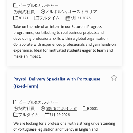
カテゴリー
場所
ピープル&カルチャー
求人ID
役職
投稿日
契約社員
メルボルン, オーストラリア
30221
フルタイム
7月 21 2026
Take on the role of an intern in our Future in Progress
programme, contributing to real business projects and
developing professional skills within a global organisation.
Collaborate with experienced professionals and gain hands-on
experience. Ideal for motivated students eager to learn and
make an impact.
Payroll Delivery Specialist with Portuguese
求人を保存 Pay
(Fixed-Term)
カテゴリー
求人ID
ピープル&カルチャー
役職
投稿日
契約社員
30601
3箇所にあります
フルタイム
7月 29 2026
We are looking for a professional with a strong understanding
of Portuguese legislation and fluency in English and