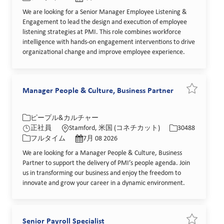
We are looking for a Senior Manager Employee Listening &
Engagement to lead the design and execution of employee
listening strategies at PMI. This role combines workforce
intelligence with hands-on engagement interventions to drive
organizational change and improve employee experience.
Manager People & Culture, Business Partner
求人を保存 Ma
カテゴリー
場所
求人ID
ピープル&カルチャー
役職
投稿日
正社員
Stamford, 米国 (コネチカット)
30488
フルタイム
7月 08 2026
We are looking for a Manager People & Culture, Business
Partner to support the delivery of PMI’s people agenda. Join
us in transforming our business and enjoy the freedom to
innovate and grow your career in a dynamic environment.
Senior Payroll Specialist
求人を保存 Se