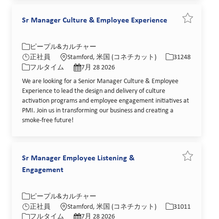
Sr Manager Culture & Employee Experience
求人を保存 Sr
カテゴリー
場所
求人ID
ピープル&カルチャー
役職
投稿日
正社員
Stamford, 米国 (コネチカット)
31248
フルタイム
7月 28 2026
We are looking for a Senior Manager Culture & Employee
Experience to lead the design and delivery of culture
activation programs and employee engagement initiatives at
PMI. Join us in transforming our business and creating a
smoke-free future!
Sr Manager Employee Listening &
求人を保存 Sr
Engagement
カテゴリー
場所
求人ID
ピープル&カルチャー
役職
投稿日
正社員
Stamford, 米国 (コネチカット)
31011
フルタイム
7月 28 2026