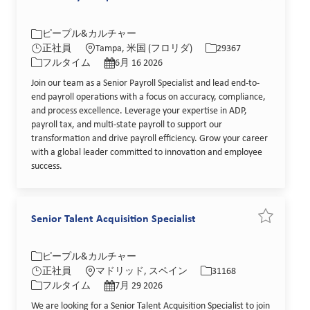
カテゴリー
場所
求人ID
ピープル&カルチャー
役職
投稿日
正社員
Tampa, 米国 (フロリダ)
29367
フルタイム
6月 16 2026
Join our team as a Senior Payroll Specialist and lead end-to-
end payroll operations with a focus on accuracy, compliance,
and process excellence. Leverage your expertise in ADP,
payroll tax, and multi-state payroll to support our
transformation and drive payroll efficiency. Grow your career
with a global leader committed to innovation and employee
success.
Senior Talent Acquisition Specialist
求人を保存 Se
カテゴリー
場所
求人ID
ピープル&カルチャー
役職
投稿日
正社員
マドリッド, スペイン
31168
フルタイム
7月 29 2026
We are looking for a Senior Talent Acquisition Specialist to join