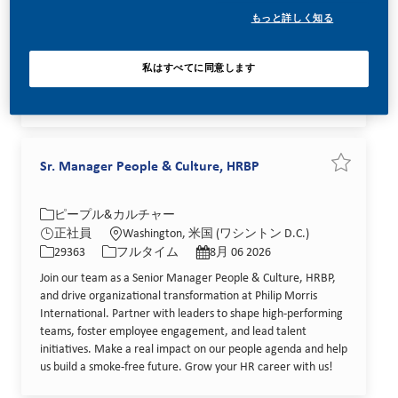
フルタイム
2月 09 2026
もっと詳しく知る
We are looking for individuals eager to kickstart their careers
in various fields. Join our Early Career Talent Community to
explore entry-level and internship opportunities across Sales,
私はすべてに同意します
Marketing, IT, and more. Stay connected with us for future
roles that align with your skills and interests.
Sr. Manager People & Culture, HRBP
求人を保存 Sr
カテゴリー
場所
ピープル&カルチャー
求人ID
役職
投稿日
正社員
Washington, 米国 (ワシントン D.C.)
29363
フルタイム
8月 06 2026
Join our team as a Senior Manager People & Culture, HRBP,
and drive organizational transformation at Philip Morris
International. Partner with leaders to shape high-performing
teams, foster employee engagement, and lead talent
initiatives. Make a real impact on our people agenda and help
us build a smoke-free future. Grow your HR career with us!