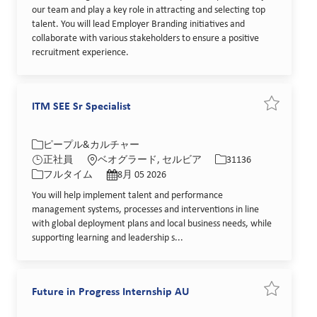
our team and play a key role in attracting and selecting top
talent. You will lead Employer Branding initiatives and
collaborate with various stakeholders to ensure a positive
recruitment experience.
ITM SEE Sr Specialist
求人を保存 IT
カテゴリー
場所
求人ID
ピープル&カルチャー
役職
投稿日
正社員
ベオグラード, セルビア
31136
フルタイム
8月 05 2026
You will help implement talent and performance
management systems, processes and interventions in line
with global deployment plans and local business needs, while
supporting learning and leadership s...
Future in Progress Internship AU
求人を保存 Fu